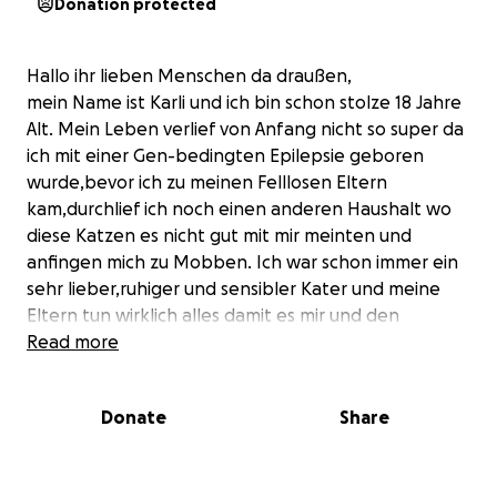
Donation protected
Hallo ihr lieben Menschen da draußen,
mein Name ist Karli und ich bin schon stolze 18 Jahre
Alt. Mein Leben verlief von Anfang nicht so super da
ich mit einer Gen-bedingten Epilepsie geboren
wurde,bevor ich zu meinen Felllosen Eltern
kam,durchlief ich noch einen anderen Haushalt wo
diese Katzen es nicht gut mit mir meinten und
anfingen mich zu Mobben. Ich war schon immer ein
sehr lieber,ruhiger und sensibler Kater und meine
Eltern tun wirklich alles damit es mir und den
anderen mit denen ich in Frieden zusammen lebe an
Read more
nichts fehlt. Leider ereilt auch mich seit letztem Jahr
das Alter was mir eine Hyperthyreose
Donate
Share
(Schilddrüsenüberfunktion) beschert hat und ich
dafür zusätzlich zu meiner Epilepsie Medikamente
bekomme. Desweiteren hat sich auch letztes Jahr