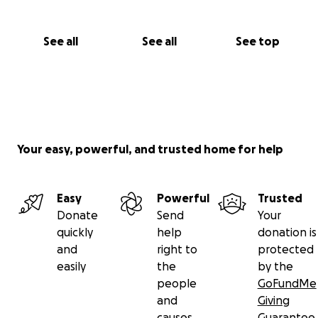
See all
See all
See top
Your easy, powerful, and trusted home for help
Easy
Powerful
Trusted
Donate
Send
Your
quickly
help
donation is
and
right to
protected
easily
the
by the
people
GoFundMe
and
Giving
causes
Guarantee