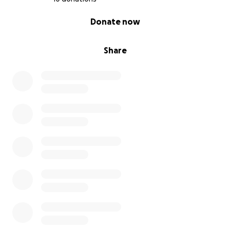
0% complete
Donate now
Share