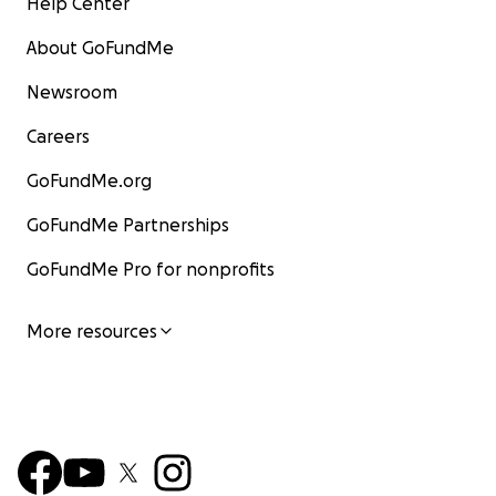
Help Center
About GoFundMe
Newsroom
Careers
GoFundMe.org
GoFundMe Partnerships
GoFundMe Pro for nonprofits
More resources