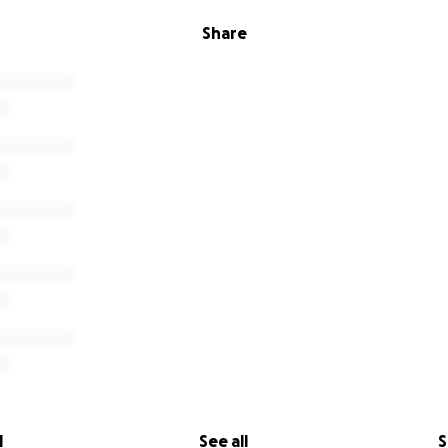
Share
l
See all
S