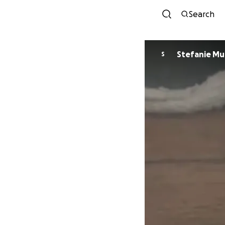
Search
Stefanie Mu
S