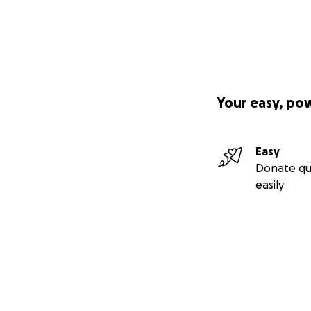
Your easy, po
Easy
Donate qu
easily