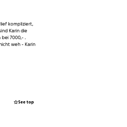
ief kompliziert,
ind Karin die
bei 7000,- .
nicht weh - Karin
See top