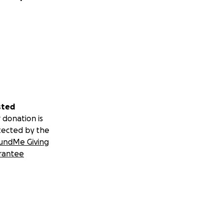
sted
 donation is
tected by the
undMe Giving
rantee