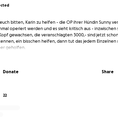
ected
euch bitten, Karin zu helfen - die OP ihrer Hündin Sunny verl
hmal operiert werden und es sieht kritisch aus - inzwischen s
opf gewachsen, die veranschlagten 3000,- sind jetzt schon 
 kennen, ein bisschen helfen, dann tut das jedem Einzelnen 
ber geholfen.
Donate
Share
22