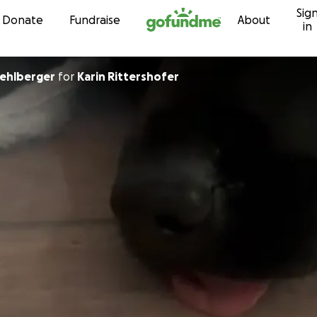
Sig
Skip to content
Donate
Fundraise
About
in
ehlberger
for
Karin Rittershofer