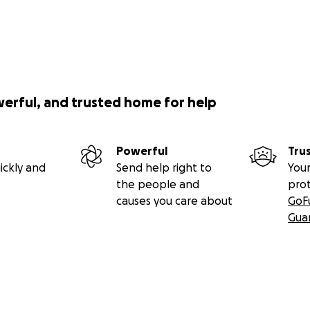
werful, and trusted home for help
Powerful
Tru
ickly and
Send help right to
Your
the people and
pro
causes you care about
GoF
Gua