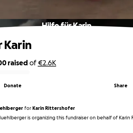
Hilfe für Karin
r Karin
00
raised
of
€2.6K
Donate
Share
ehlberger
for
Karin Rittershofer
uehlberger is organizing this fundraiser on behalf of Karin 