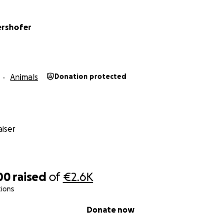
ershofer
Animals
Donation protected
iser
00
raised
of
€2.6K
tions
Donate now