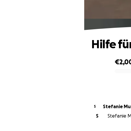
Hilfe fü
€2,0
0% complete
Stefanie Mu
S
S
Stefanie M