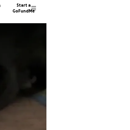
n
Start a
GoFundMe