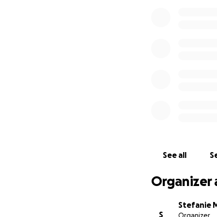
See all
Se
Organizer 
Stefanie 
S
Organizer