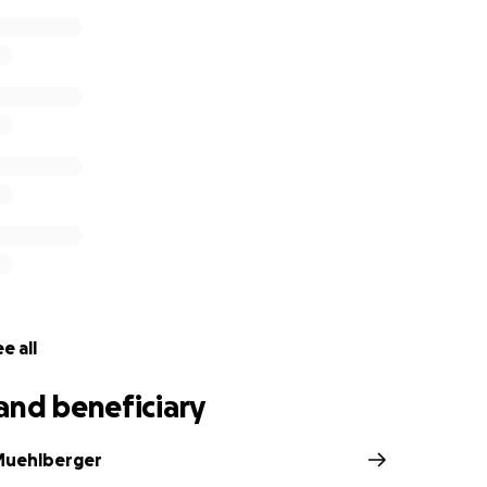
e all
and beneficiary
Muehlberger