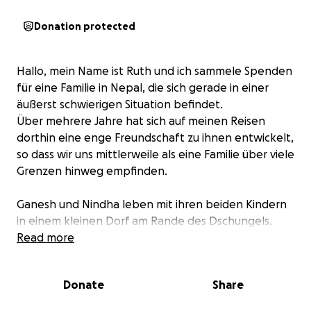
Donation protected
Hallo, mein Name ist Ruth und ich sammele Spenden
für eine Familie in Nepal, die sich gerade in einer
äußerst schwierigen Situation befindet.
Über mehrere Jahre hat sich auf meinen Reisen
dorthin eine enge Freundschaft zu ihnen entwickelt,
so dass wir uns mittlerweile als eine Familie über viele
Grenzen hinweg empfinden.
Ganesh und Nindha leben mit ihren beiden Kindern
in einem kleinen Dorf am Rande des Dschungels.
Beide Kinder gehen zur Schule und, für nepalesische
Read more
Verhältnisse eher ungewöhnlich, beide Ehepartner
haben einen Job und verdienen Geld.
Donate
Share
Jetzt musste ich mit Schrecken erfahren, dass