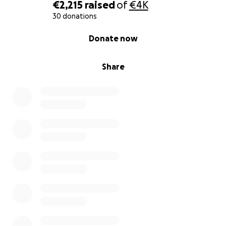
€2,215
raised
of
€4K
30 donations
0% complete
Donate now
Share