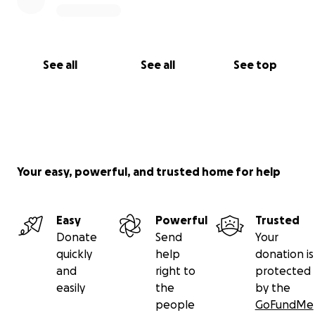
See all
See all
See top
Your easy, powerful, and trusted home for help
Easy
Powerful
Trusted
Donate
Send
Your
quickly
help
donation is
and
right to
protected
easily
the
by the
people
GoFundMe