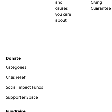
and
Giving
causes
Guarantee
you care
about
Secondary menu
Donate
Categories
Crisis relief
Social Impact Funds
Supporter Space
Fundraise