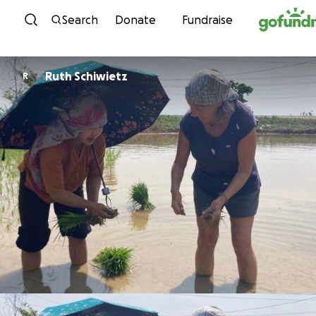
Skip to content
Search
Donate
Fundraise
Ruth Schiwietz
R