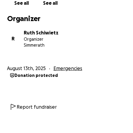
See all
See all
Absicherung für die erste Zeit danach bieten
können.
Organizer
Ich freue mich riesig über jede Unterstützung, wenn
Ruth Schiwietz
sie auch noch so klein ist, die hilft den beiden unter
R
Organizer
die Arme zu greifen!
Simmerath
August 13th, 2025
Emergencies
Donation protected
Report fundraiser