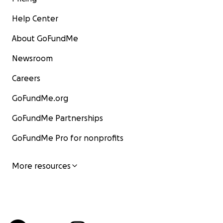
Help Center
About GoFundMe
Newsroom
Careers
GoFundMe.org
GoFundMe Partnerships
GoFundMe Pro for nonprofits
More resources