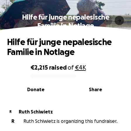
Hilfe für junge nepalesische
Familie in Notlage
Hilfe für junge nepalesische
Familie in Notlage
€2,215
raised
of
€4K
0% complete
Donate
Share
Ruth Schiwietz
R
R
Ruth Schiwietz is organizing this fundraiser.