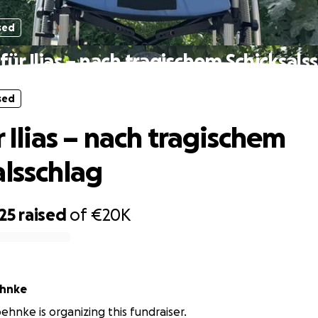
sed
 für Ilias – nach tragischem Schicksals
sed
r Ilias – nach tragischem
alsschlag
25
raised
of
€20K
ehnke
oehnke is organizing this fundraiser.