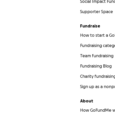
Social Impact Fun
Supporter Space
Fundraise
How to start a 
Fundraising categ
Team fundraising
Fundraising Blog
Charity fundraisin
Sign up as a nonpr
About
How GoFundMe w