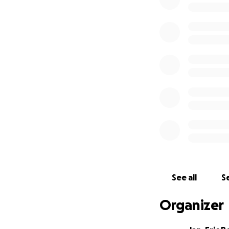
Zudem müssen
la
seine wirtschaftli
Unser Ziel:
Wir möchten geme
• den Umbau sein
• notwendige Pfle
• Ilias in dieser 
Jede noch so klei
wieder ein Stück 
See all
Se
Lasst uns gemei
Organizer
Bitte unterstützt
und Netzwerken.