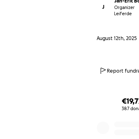
Jan-Eric 
Jeder Euro zählt 
J
Organizer
Leiferde
Von Herzen viele
August 12th, 2025
Report fundra
€19,7
387 don
0% complete