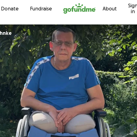
Sig
Skip to content
Donate
Fundraise
About
in
ehnke