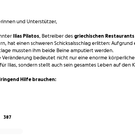
rinnen und Unterstützer,
annter
Ilias Pilatos
, Betreiber des
griechischen
Restaurants
rn, hat einen schweren Schicksalsschlag erlitten: Aufgrund 
tlage mussten ihm beide Beine amputiert werden.
e Veränderung bedeutet nicht nur eine enorme körperliche
ür Ilias, sondern stellt auch sein gesamtes Leben auf den K
dringend Hilfe brauchen:
in Zuhause zurückkehren und dort ein möglichst selbstbest
ss seine Wohnung
rollstuhlgerecht umgebaut
werden. Dazu 
Zugang zur Wohnung
387
 und Küche
ttel für den Alltag