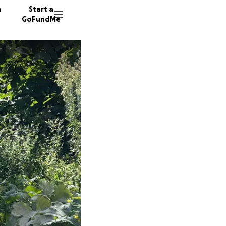
n
Start a
GoFundMe