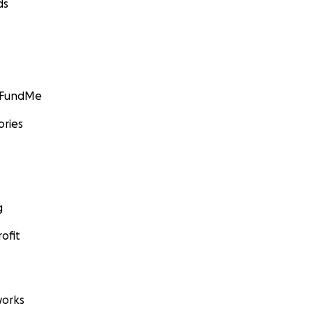
ds
GoFundMe
ories
g
ofit
orks