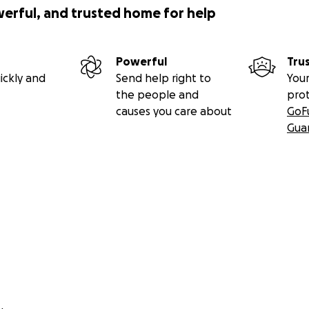
werful, and trusted home for help
Powerful
Tru
ickly and
Send help right to
Your
the people and
pro
causes you care about
GoF
Gua