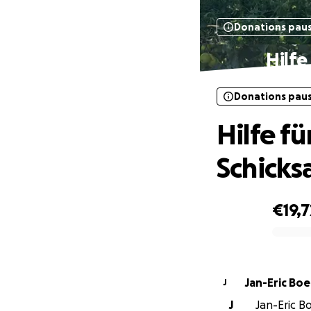
Donations pau
Hilfe
Donations pau
Hilfe fü
Schicks
€19,7
0% complete
Jan-Eric Bo
J
J
Jan-Eric B