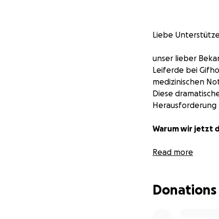
Liebe Unterstütze
unser lieber Bek
Leiferde bei Gifho
medizinischen No
Diese dramatisch
Herausforderung f
Warum wir jetzt 
Damit Ilias in se
Read more
führen kann, mu
Donations
• barrierefreier 
• Umbau von Bad
• spezielle Hilfsmi