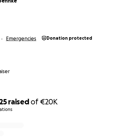
Boehnke
– und jeder Beitrag macht einen echten Unterschied.
n Dank!
Emergencies
Donation protected
iser
25
raised
of
€20K
ations