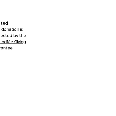
sted
 donation is
tected by the
undMe Giving
rantee