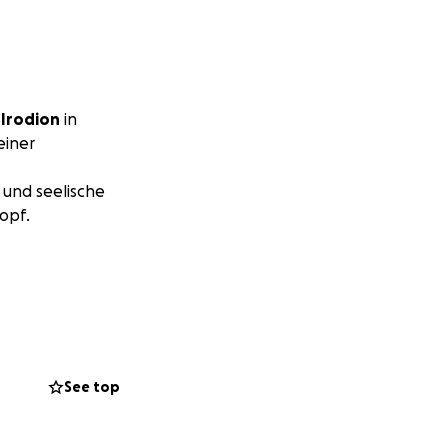
 Irodion
in
einer
 und seelische
opf.
immtes Leben
gehören u. a.:
See top