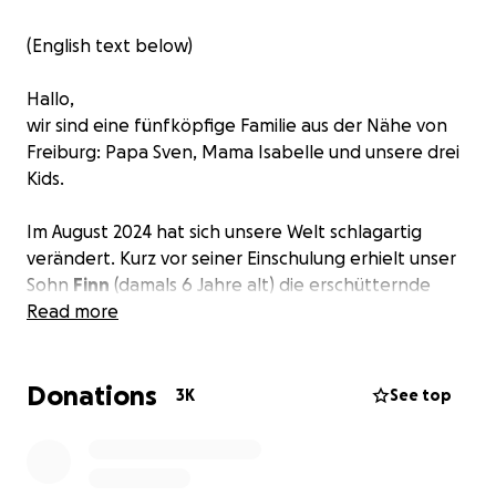
(English text below)
Hallo,
wir sind eine fünfköpfige Familie aus der Nähe von
Freiburg: Papa Sven, Mama Isabelle und unsere drei
Kids.
Im August 2024 hat sich unsere Welt schlagartig
verändert. Kurz vor seiner Einschulung erhielt unser
Sohn
Finn
(damals 6 Jahre alt) die erschütternde
Diagnose:
Read more
Medulloblastom
.
Das Medulloblastom ist ein hochgradig bösartiger
Donations
Hirntumor, der meist im Kleinhirn entsteht und vor
3K
See top
allem bei Kindern auftritt. Es gehört zur Gruppe der
embryonalen Tumoren des Zentralnervensystems,
da es aus unreifen, undifferenzierten Zellen