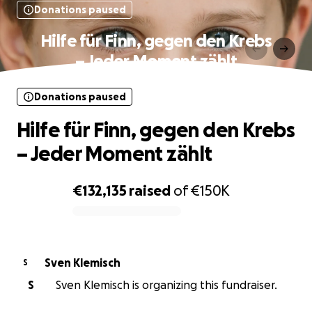
Donations paused
Hilfe für Finn, gegen den Krebs
– Jeder Moment zählt
Donations paused
Hilfe für Finn, gegen den Krebs
– Jeder Moment zählt
€132,135
raised
of
€150K
0% complete
Sven Klemisch
S
S
Sven Klemisch is organizing this fundraiser.