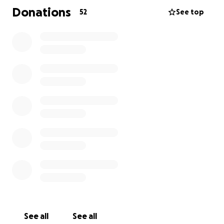
zahlt, ist noch immer unklar. In dieser extrem
Donations
52
See top
schwierigen Zeit ist die Familie Terhe-Clark leider
ziemlich auf sich allein gestellt.
Ich würde gerne unsere Kita-Gemeinschaft nutzen,
um der Familie mit einer finanziellen Unterstützung
zu helfen. Gemeinsam können wir dazu beitragen,
dass die Familie in dieser schwierigen Zeit nicht allein
steht.
Lieben Dank!
See all
See all