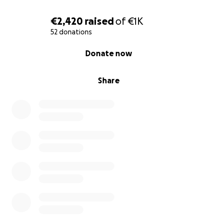
€2,420
raised
of
€1K
52 donations
0% complete
Donate now
Share