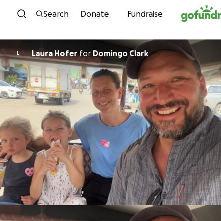
Skip to content
Search
Donate
Fundraise
Laura Hofer
for
Domingo Clark
L