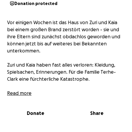
Donation protected
Vor einigen Wochen ist das Haus von Zuri und Kaia
bei einem großen Brand zerstört worden - sie und
ihre Eltern sind zunächst obdachlos geworden und
können jetzt bis auf weiteres bei Bekannten
unterkommen.
Zuri und Kaia haben fast alles verloren: Kleidung,
Spielsachen, Erinnerungen. Für die Familie Terhe-
Clark eine fürchterliche Katastrophe.
Viele Freunde und Bekannte haben bereits mit
Read more
Sachspenden geholfen - auch aus der Gemeinschaft
unserer Kita. Dafür ein großes Dankeschön!
Donate
Share
Leider gestaltet sich der Wiederaufbau des Hauses
sehr schwierig. Ob, was und wann die Versicherung