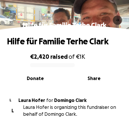
Hilfe für Familie Terhe Clark
Hilfe für Familie Terhe Clark
€2,420
raised
of
€1K
0% complete
Donate
Share
Laura Hofer
for
Domingo Clark
L
Laura Hofer is organizing this fundraiser on
L
behalf of Domingo Clark.