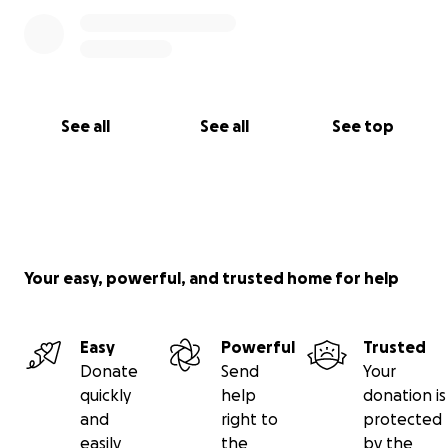
See all
See all
See top
Your easy, powerful, and trusted home for help
Easy
Powerful
Trusted
Donate
Send
Your
quickly
help
donation is
and
right to
protected
easily
the
by the