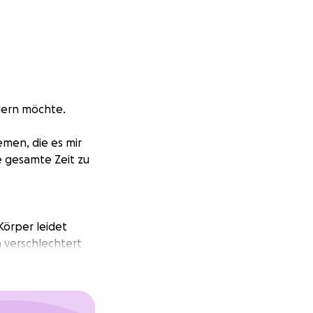
dern möchte.
emen, die es mir
e gesamte Zeit zu
örper leidet
n verschlechtert
n, sicher in
.