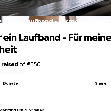
e für ein Laufband - Für meine Gesun
ür ein Laufband - Für meine
heit
0
raised
of
€350
Donate
Share
ganizing this fundraiser.