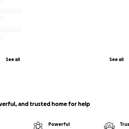
See all
See all
werful, and trusted home for help
Powerful
Tru