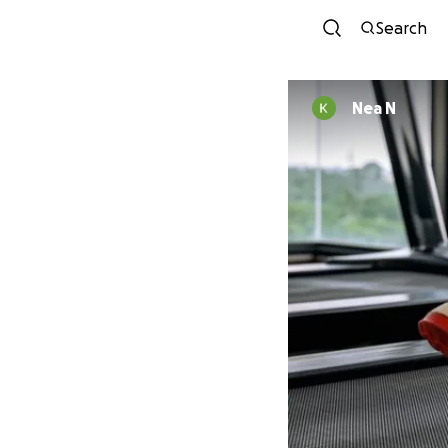
Search
Nea N