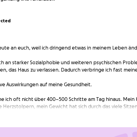
ected
eute an euch, weil ich dringend etwas in meinem Leben än
 ich an starker Sozialphobie und weiteren psychischen Probl
n, das Haus zu verlassen. Dadurch verbringe ich fast mein
ive Auswirkungen auf meine Gesundheit.
ch oft nicht über 400–500 Schritte am Tag hinaus. Mein K
e Herzstolpern, mein Gewicht hat sich durch das viele Sitze
h körperlich immer schwächer.
 für mich die Chance, endlich wieder in Bewegung zu komme
hne den Stress und die Angst, die mich draußen begleiten