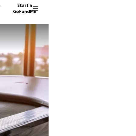
n
Start a
GoFundMe