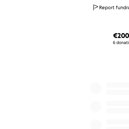
Report fundra
€20
6 donat
0% complete