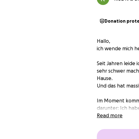
Donation prot
Hallo,
ich wende mich h
Seit Jahren leide
sehr schwer mache
Hause.
Und das hat mass
Im Moment komme i
darunter: Ich hab
und ich fühle mic
Read more
Ein Laufband wäre
meiner Wohnung, o