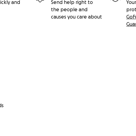
ickly and
Send help right to
Your
the people and
pro
causes you care about
GoF
Gua
ds