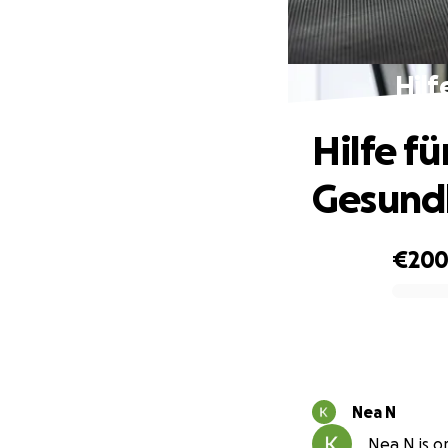
Hilf
Hilfe f
Gesund
€20
0% complete
Nea N
Nea N is or