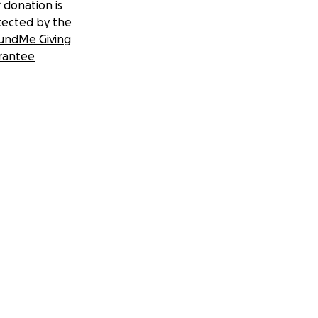
 donation is
tected by the
undMe Giving
rantee