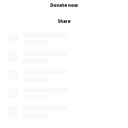
0% complete
Donate now
Share