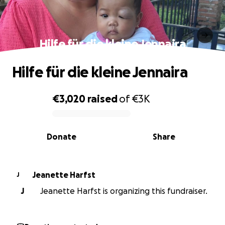
Hilfe für die kleine Jennaira
Hilfe für die kleine Jennaira
€3,020
raised
of
€3K
0% complete
Donate
Share
Jeanette Harfst
J
J
Jeanette Harfst is organizing this fundraiser.