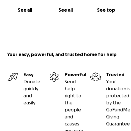
See all
See all
See top
Your easy, powerful, and trusted home for help
Easy
Powerful
Trusted
Donate
Send
Your
quickly
help
donation is
and
right to
protected
easily
the
by the
people
GoFundMe
and
Giving
causes
Guarantee
you care