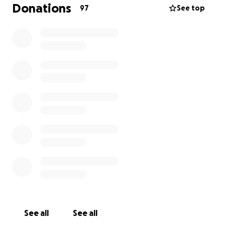
Arztrechnungen begleichen zu können, hat
Donations
97
See top
Jennairas Vater Anton seine beiden Kühe verkauft –
seine wichtigste Lebensgrundlage.
Ein MRT konnte bereits gemacht werden, doch es
sind noch weitere Untersuchungen nötig, um
gegebenenfalls mit einer Propranololtherapie
beginnen zu können. Dafür muss die Familie
regelmäßig in das acht Stunden entfernte Surabaya
fahren – eine enorme Belastung finanziell und
organisatorisch.
Mit Ihrer Unterstützung möchten wir die
notwendige Diagnostik und den Therapiebeginn
finanzieren, um das Augenlicht der kleinen Jennaira
zu erhalten und ihre Lebensqualität nachhaltig zu
verbessern.
See all
See all