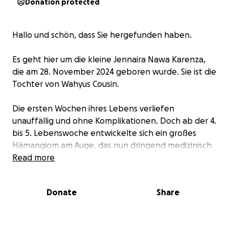
Donation protected
Hallo und schön, dass Sie hergefunden haben.
Es geht hier um die kleine Jennaira Nawa Karenza,
die am 28. November 2024 geboren wurde. Sie ist die
Tochter von Wahyus Cousin.
Die ersten Wochen ihres Lebens verliefen
unauffällig und ohne Komplikationen. Doch ab der 4.
bis 5. Lebenswoche entwickelte sich ein großes
Hämangiom am Auge, das nun dringend medizinisch
behandelt werden muss.
Read more
In Indonesien gibt es nur in seltenen Fällen eine
Donate
Share
Krankenversicherung, und die medizinische
Versorgung entspricht nicht dem Standard, den wir
aus Deutschland kennen. Um die ersten