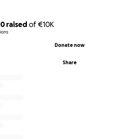
10
raised
of
€10K
tions
Donate now
Share