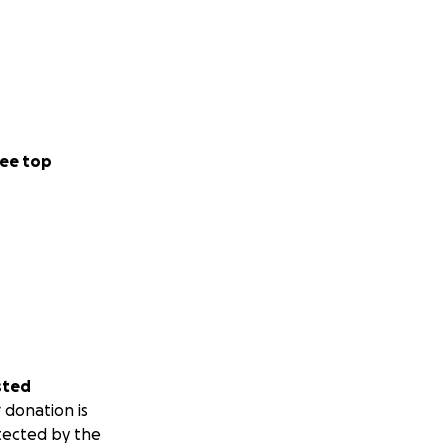
ee top
sted
 donation is
tected by the