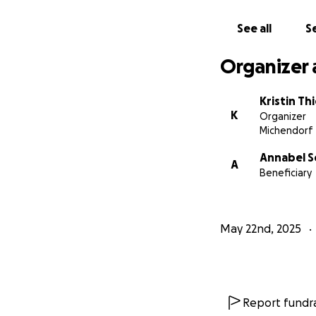
See all
Se
Organizer 
Kristin Th
K
Organizer
Michendorf
Annabel 
A
Beneficiary
May 22nd, 2025
Report fundra