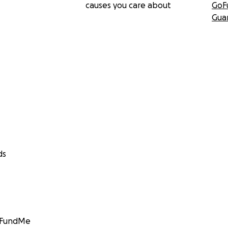
causes you care about
GoF
Gua
ds
GoFundMe