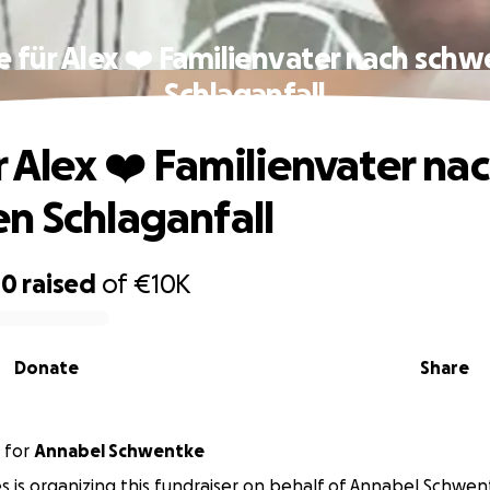
e für Alex ❤️ Familienvater nach sch
Schlaganfall
r Alex ❤️ Familienvater na
n Schlaganfall
10
raised
of
€10K
Donate
Share
for
Annabel Schwentke
ies is organizing this fundraiser on behalf of Annabel Schwen