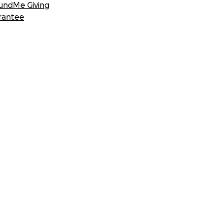
undMe Giving
rantee