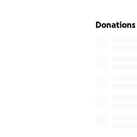
Jede Spende – egal
sich auf das konze
Donations
Bitte helft mit – t
Danke von Herzen 