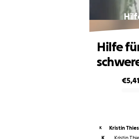
Hilf
Hilfe fü
schwere
€5,4
0% complete
Kristin Thies
K
K
Kristin Th