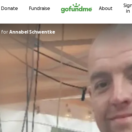
Sig
Skip to content
Donate
Fundraise
About
in
for
Annabel Schwentke