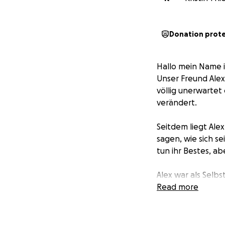
Donation prot
Hallo mein Name i
Unser Freund Alex
völlig unerwartet
verändert.
Seitdem liegt Ale
sagen, wie sich s
tun ihr Bestes, a
Alex war als Selb
Frau und sein Kind
Read more
bleiben – Rate fü
Darum bitten wir 