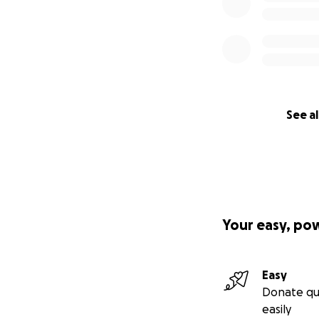
See al
Your easy, po
Easy
Donate qu
easily