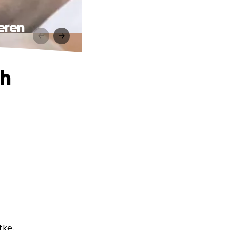
weren
ch
tke.