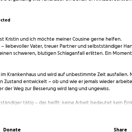
ected
st Kristin und ich möchte meiner Cousine gerne helfen.
 – liebevoller Vater, treuer Partner und selbstständiger H
 einen schweren, blutigen Schlaganfall erlitten. Ein Moment 
x im Krankenhaus und wird auf unbestimmte Zeit ausfallen.
ein Zustand entwickelt – ob und wie er jemals wieder arbeit
ber der Weg zur Besserung wird lang und ungewiss.
stständiger tätig – das heißt: keine Arbeit bedeutet kein E
 stehen plötzlich ohne finanzielle Sicherheit da. Die laufe
rs Haus, Lebensmittel, Schule, alles geht weiter – aber das
Donate
Share
um eure Hilfe.