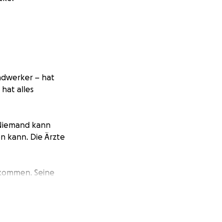
andwerker – hat
hat alles
 Niemand kann
en kann. Die Ärzte
inkommen. Seine
nden Kosten
 Einkommen fehlt.