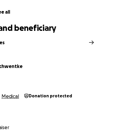
e all
and beneficiary
ies
Schwentke
Medical
Donation protected
iser