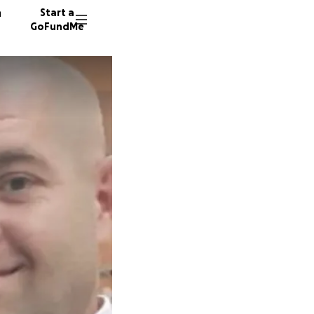
n
Start a
GoFundMe