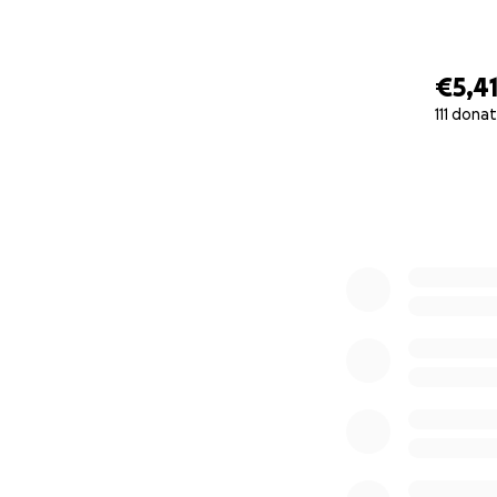
€5,4
111 dona
0% complete