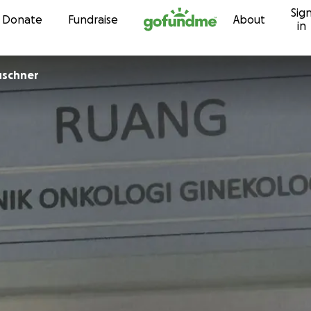
Sig
Skip to content
Donate
Fundraise
About
in
uschner