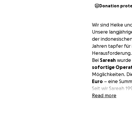
Donation prot
Wir sind Heike u
Unsere langjährig
der indonesischen 
Jahren tapfer für
Herausforderung.
Bei
Sareah
wurde
sofortige Opera
Möglichkeiten. D
Euro
– eine Summe
Seit wir Sareah 1
diesmal brauchen w
Read more
muss – und auch P
Betriebswirtschaf
Seite zu stehen. 
Designstudium zu 
sie, emotional und