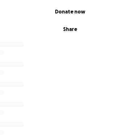
Donate now
Share