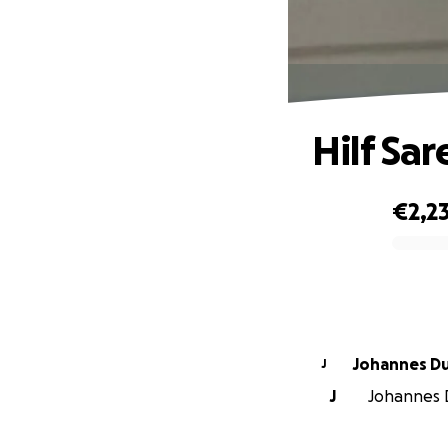
Hilf Sa
€2,2
0% complete
Johannes D
J
J
Johannes D