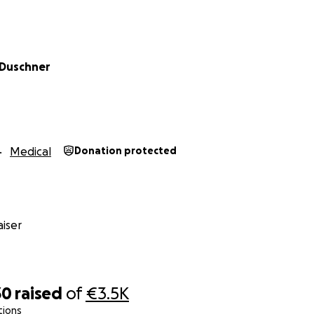
 Duschner
Medical
Donation protected
iser
30
raised
of
€3.5K
tions