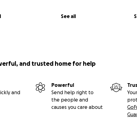
l
See all
S
werful, and trusted home for help
Powerful
Tru
ickly and
Send help right to
Your
the people and
pro
causes you care about
GoF
Gua