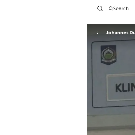
Search
Johannes D
J