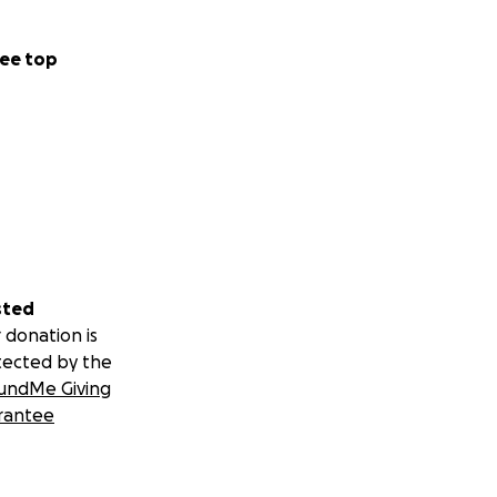
ee top
sted
 donation is
tected by the
undMe Giving
rantee