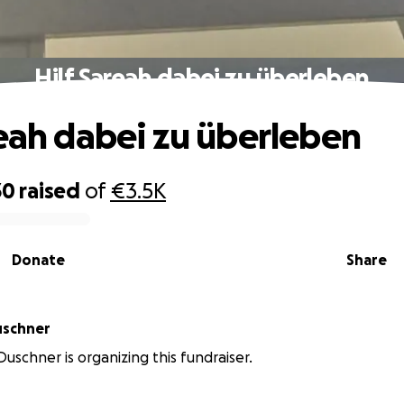
Hilf Sareah dabei zu überleben
reah dabei zu überleben
30
raised
of
€3.5K
Donate
Share
uschner
uschner is organizing this fundraiser.