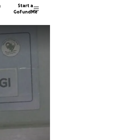
n
Start a
GoFundMe