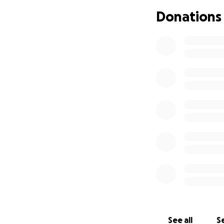
Die medizinische 
Donations
existiert ein öff
werden, und die Q
Wir sind in große
möchten wir ihr z
medizinische Hilf
Bitte helft mit –
ihr Leben retten
.
Wenn Ihr Fragen 
Wir
danken Euch
v
See all
Se