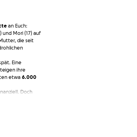
tte
an Euch:
 und Mori (17) auf
utter, die seit
drohlichen
spät. Eine
teigen ihre
sten etwa
6.000
nanziell. Doch
ine zurücklassen
dium der
m ihrer Mutter zur
avon, ein
en – sie brauchen