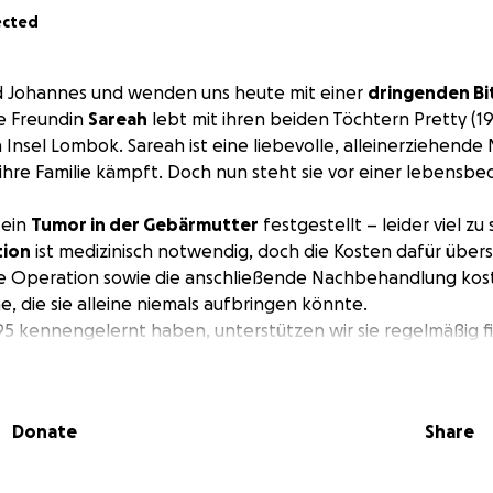
ected
nd Johannes und wenden uns heute mit einer
dringenden Bi
e Freundin
Sareah
lebt mit ihren beiden Töchtern Pretty (19)
Insel Lombok. Sareah ist eine liebevolle, alleinerziehende M
 ihre Familie kämpft. Doch nun steht sie vor einer lebensbe
 ein
Tumor in der Gebärmutter
festgestellt – leider viel zu 
tion
ist medizinisch notwendig, doch die Kosten dafür übers
ie Operation sowie die anschließende Nachbehandlung ko
, die sie alleine niemals aufbringen könnte.
995 kennengelernt haben, unterstützen wir sie regelmäßig fi
ir Hilfe. Sareah hat große Angst, dass sie ihre Töchter alle
retty und Mori sind voller Sorge. Pretty hat gerade ein Stu
t auf Bali begonnen, musste dieses jedoch unterbrechen, u
Donate
Share
Mori steht kurz vor ihrem Highschool-Abschluss und träumt d
beginnen. Beide Töchter möchten ihre Mutter nicht verlier
 als Halt in ihrem Leben.