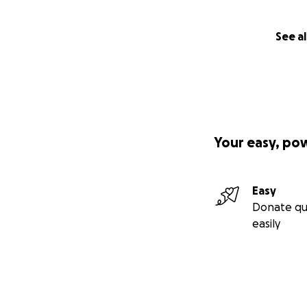
See al
Your easy, po
Easy
Donate qu
easily