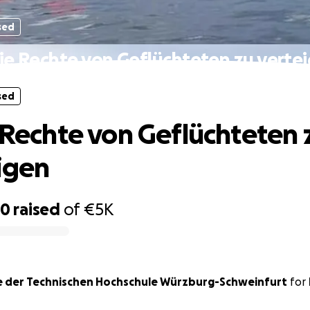
sed
die Rechte von Geflüchteten zu verte
sed
e Rechte von Geflüchteten 
igen
50
raised
of
€5K
 der Technischen Hochschule Würzburg-Schweinfurt
for