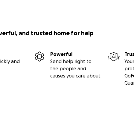
r Anwalt*in und Dolmetscher*in).
emeinsam gegen Ungerechtigkeit zusammenstehen und trage
 der die Menschenrechte für alle gelten.
werful, and trusted home for help
ie hier!
https://legalcentrelesvos.org/donate/
Powerful
Tru
ickly and
Send help right to
Your
e Nachricht in Ihren Netzwerken!
the people and
pro
causes you care about
GoF
Gua
os
-------english version-----------------------
rs, migrants continue to be subjected to serious abuse a
ntre Lesvos, a NGo on the Greek island of Lesvos, continu