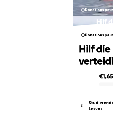
Donations pau
Hilf 
Donations pau
Hilf di
verteid
€1,6
0% complete
Studierende
S
Lesvos