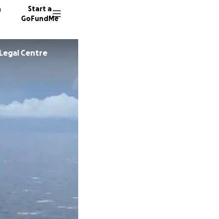
n
Start a
GoFundMe
Legal Centre
C
31 dono