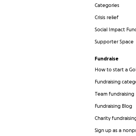
Categories
defend migrants'
Crisis relief
Donate now!
Social Impact Fun
For more infos fol
Supporter Space
https://legalcent
What it is about
Fundraise
How to start a 
Last May, the New
were loaded into 
Fundraising categ
abandoned in a li
Team fundraising
violent, and illeg
are part of the a
Fundraising Blog
with complete imp
Charity fundraisin
Besides the illeg
Sign up as a nonpr
physical and psyc