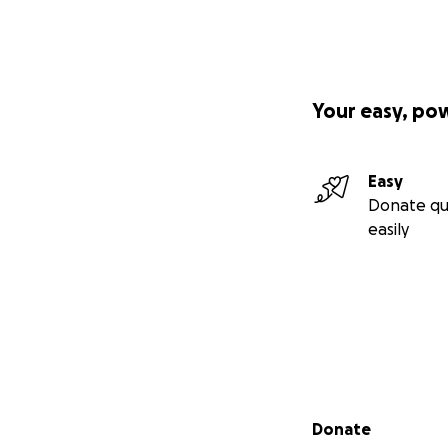
Arbeitsstunden fü
Lassen sie uns g
einer Welt bei, in
Your easy, po
Spenden können S
Oder folgen Sie:
Easy
Donate qu
Verbreiten Sie di
easily
In Solidarität
Legal Centre Lesv
-------------------
At Europe's borde
Secondary menu
Donate
Help the Legal Ce