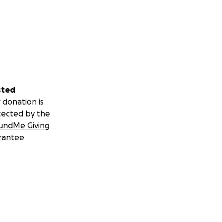
n Sie mit zu
sted
 donation is
tected by the
undMe Giving
rantee
nd violence.
e their work to