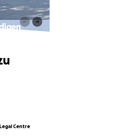
idigen
zu
Legal Centre