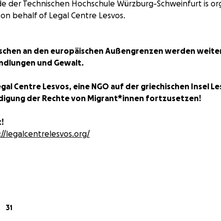
e der Technischen Hochschule Würzburg-Schweinfurt is org
 on behalf of Legal Centre Lesvos.
schen an den europäischen Außengrenzen werden weite
ndlungen und Gewalt.
gal Centre Lesvos, eine NGO auf der griechischen Insel Le
idigung der Rechte von Migrant*innen fortzusetzen!
!
://legalcentrelesvos.org/
res berichtete die New York Times, wie auf der griechischen
en in einen Lieferwagen verladen und dann auf einem Ret
türkischen Hoheitsgewässern ausgesetzt wurden. Für die gr
31
 diese gefährlichen und gewaltsamen Abschiebungen, die 