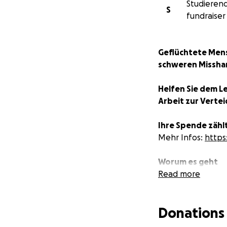
Studierend
S
fundraiser
Geflüchtete Men
schweren Missha
Helfen Sie dem Le
Arbeit zur Verte
Ihre Spende zählt
Mehr Infos:
https
Worum es geht
Read more
Im Mai diesen Jah
Asylbewerber*inn
Donations
im Meer kurz vor 
Küstenwache sind