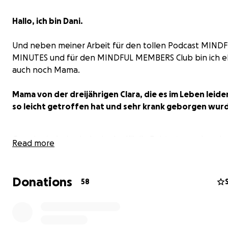
Hallo, ich bin Dani.
Und neben meiner Arbeit für den tollen Podcast MIND
MINUTES und für den MINDFUL MEMBERS Club bin ich 
auch noch Mama.
Mama von der dreijährigen Clara, die es im Leben leider
so leicht getroffen hat und sehr krank geborgen wur
Gerade sind wir wieder in der Klinik. Es ist etwas, das wir
Read more
aussuchen können. Und immer sehr belastend ist.
Donations
58