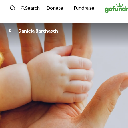
Skip to content
Search
Donate
Fundraise
Daniela Barchasch
D