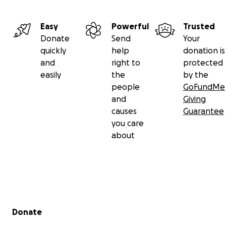
Easy
Powerful
Trusted
Donate
Send
Your
quickly
help
donation is
and
right to
protected
easily
the
by the
people
GoFundMe
and
Giving
causes
Guarantee
you care
about
Secondary menu
Donate