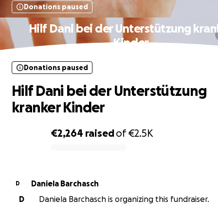
Donations paused
Hilf Dani bei der Unterstützung kran
Kinder
Donations paused
Hilf Dani bei der Unterstützung
kranker Kinder
€2,264
raised
of
€2.5K
0% complete
Daniela Barchasch
D
D
Daniela Barchasch is organizing this fundraiser.