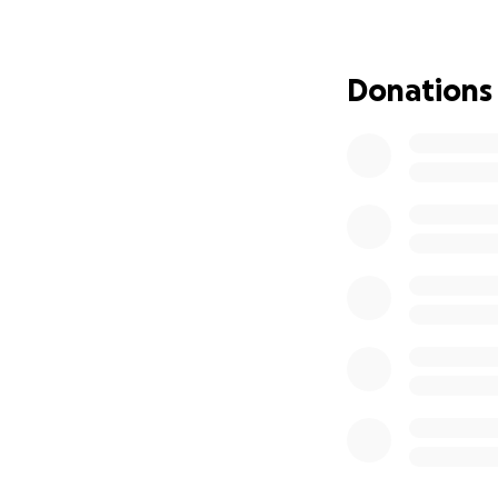
The funds raised 
well-being and to
Donations
Every contribution
grateful for any s
toward a stable a
Thank you from th
_______________
Chers amis, famill
Je m'appelle Sarah
la fois française 
Depuis plusieurs m
fille. Nous avons 
désormais à const