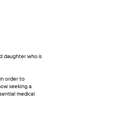
ld daughter who is
in order to
now seeking a
sential medical
 move to a
guarantees of