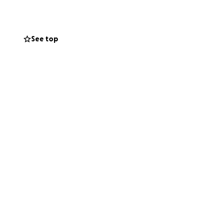
r my daughter’s
ive environment.
See top
 am incredibly
 our journey
4 mois, qui est à
fin de protéger ma
je cherche
nous avons de la