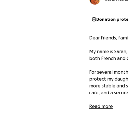
Donation prot
Dear friends, fami
My name is Sarah,
both French and 
For several months
protect my daught
more stable and su
care, and a secur
Unfortunately, a 
Read more
country where we 
safety.