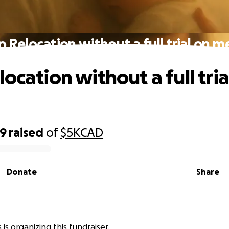
p Relocation without a full trial on me
ocation without a full tria
69
raised
of
$5K
CAD
Donate
Share
 is organizing this fundraiser.