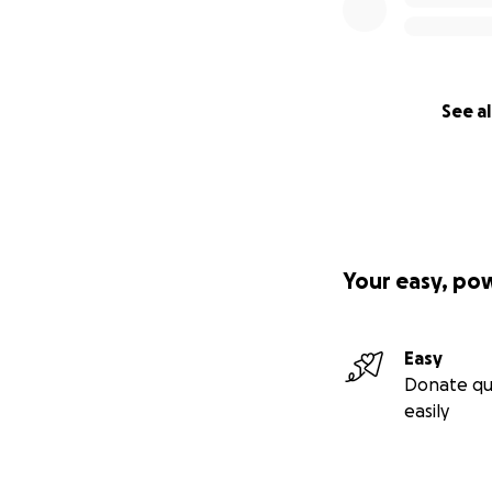
See al
Your easy, po
Easy
Donate qu
easily