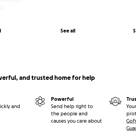
l
See all
S
werful, and trusted home for help
Powerful
Tru
ickly and
Send help right to
Your
the people and
pro
causes you care about
GoF
Gua