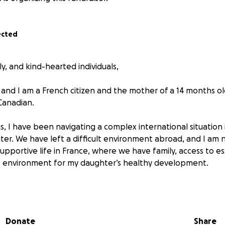
ected
ly, and kind-hearted individuals,
 and I am a French citizen and the mother of a 14 months o
Canadian.
, I have been navigating a complex international situation 
er. We have left a difficult environment abroad, and I am 
pportive life in France, where we have family, access to es
e environment for my daughter’s healthy development.
decision abroad could potentially separate us or force us to
have no support system, no familiar environment, and no 
Donate
Share