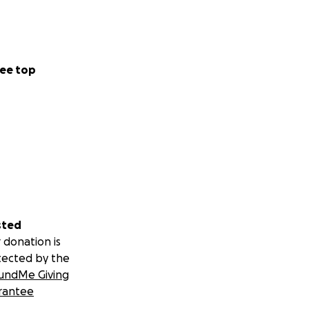
ee top
sted
 donation is
tected by the
undMe Giving
rantee