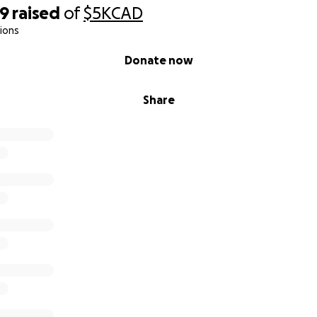
69
raised
of
$5K
CAD
ions
Donate now
Share