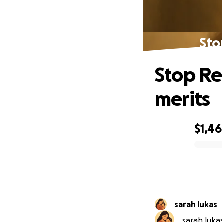
Sto
Stop Rel
merits
$1,4
0% complete
sarah lukas
sarah lukas