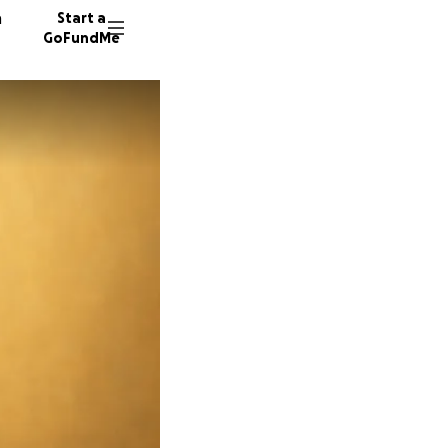
n
Start a
GoFundMe