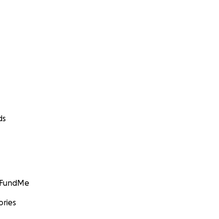
ds
GoFundMe
ories