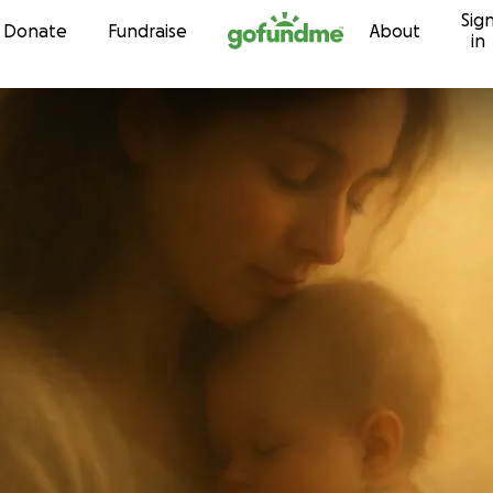
Sig
Skip to content
Donate
Fundraise
About
in