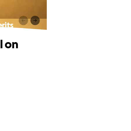
rits
l on