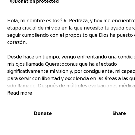
Donation protected
Hola, mi nombre es José R. Pedraza, y hoy me encuentr
etapa crucial de mi vida en la que necesito tu ayuda pa
seguir cumpliendo con el propósito que Dios ha puesto 
corazón.
Desde hace un tiempo, vengo enfrentando una condici
mis ojos llamada Queratoconus que ha afectado
significativamente mi visión y, por consiguiente, mi capa
para servir con libertad y excelencia en las áreas a las q
sido llamado. Después de múltiples evaluaciones médica
confirmado que necesito una cirugía ocular especializada
Read more
intervención es urgente y representa la esperanza de 
mi salud visual y continuar con claridad en la misión que
Donate
Share
ha confiado.
Además de la cirugía, necesitaré una relocalización temp