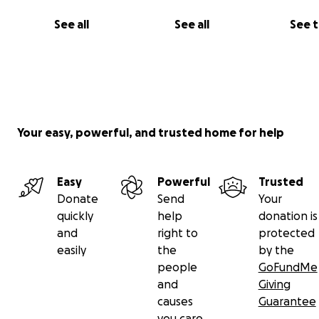
See all
See all
See 
Your easy, powerful, and trusted home for help
Easy
Powerful
Trusted
Donate
Send
Your
quickly
help
donation is
and
right to
protected
easily
the
by the
people
GoFundMe
and
Giving
causes
Guarantee
you care