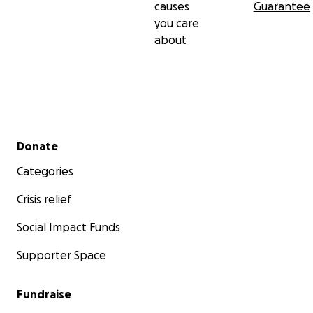
causes
Guarantee
you care
about
Secondary menu
Donate
Categories
Crisis relief
Social Impact Funds
Supporter Space
Fundraise