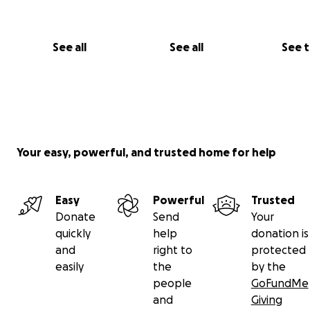
See all
See all
See 
Your easy, powerful, and trusted home for help
Easy
Powerful
Trusted
Donate
Send
Your
quickly
help
donation is
and
right to
protected
easily
the
by the
people
GoFundMe
and
Giving