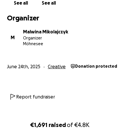
See all
See all
Organizer
Malwina Mikolajczyk
M
Organizer
Möhnesee
June 24th, 2025
Creative
Donation protected
Report fundraiser
€1,691
raised
of
€4.8K