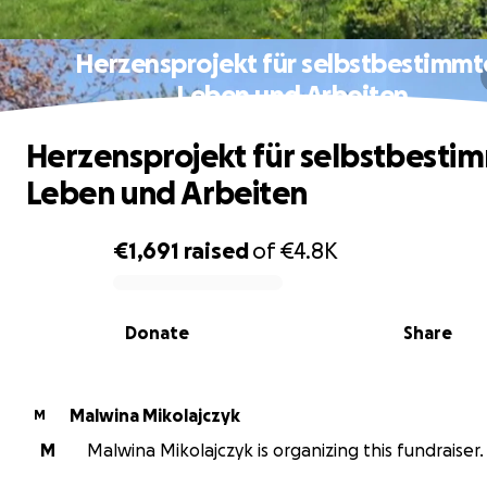
Herzensprojekt für selbstbestimmt
Leben und Arbeiten
Herzensprojekt für selbstbesti
Leben und Arbeiten
€1,691
raised
of
€4.8K
0% complete
Donate
Share
Malwina Mikolajczyk
M
M
Malwina Mikolajczyk is organizing this fundraiser.