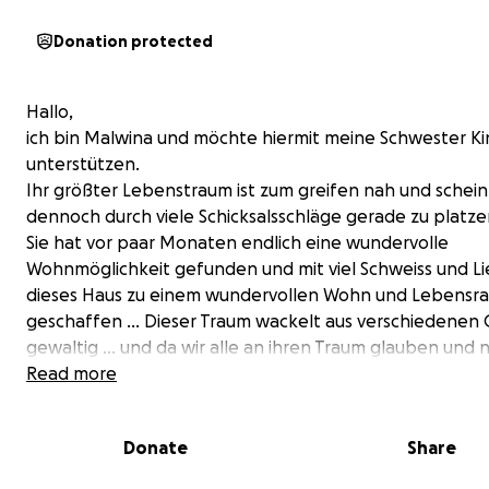
Donation protected
Hallo,
ich bin Malwina und möchte hiermit meine Schwester K
unterstützen.
Ihr größter Lebenstraum ist zum greifen nah und schein
dennoch durch viele Schicksalsschläge gerade zu platzen
Sie hat vor paar Monaten endlich eine wundervolle
Wohnmöglichkeit gefunden und mit viel Schweiss und L
dieses Haus zu einem wundervollen Wohn und Lebensr
geschaffen ... Dieser Traum wackelt aus verschiedenen
gewaltig ... und da wir alle an ihren Traum glauben und n
untätig dabei zugucken wollen... gibt es diese Spenden
Read more
drei Monatsmieten zu decken um ihr ein wenig Raum un
zum Atmen zu geben und genug Zeit zu schaffen um n
Donate
Share
Mitbewohner*innen zu finden ♡ Dies ist ein Herzenspro
Leben miteinander, Leben mit und in der Natur, mit