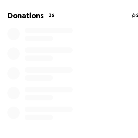
tiergestützter Therapie (Minischweine), Yoga, Motherd
Meditation, Lagerfeuer und Gartenprojekt oder einfach
Donations
36
zum unbeschwerten sein, gerne auch mit der Möglichke
pädagogischen Arbeiten mit Kindern. Hilf uns dieses sc
Stückchen Erde weiterhin erblühen zu lassen ♡
Gerne gibt es eine Motherdrum Session als Dankeschön
großzügige Spenden, meld dich gerne bei uns ♡♡♡