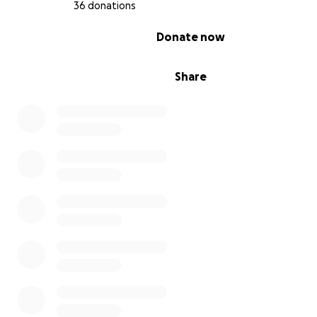
36 donations
0% complete
Donate now
Share