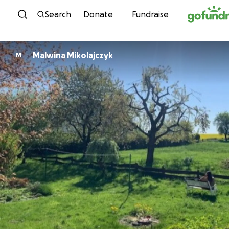
Skip to content
Search
Donate
Fundraise
Malwina Mikolajczyk
M