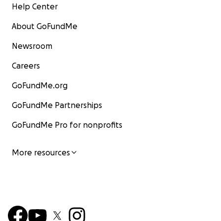
Help Center
About GoFundMe
Newsroom
Careers
GoFundMe.org
GoFundMe Partnerships
GoFundMe Pro for nonprofits
More resources