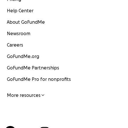
Help Center
About GoFundMe
Newsroom
Careers
GoFundMe.org
GoFundMe Partnerships
GoFundMe Pro for nonprofits
More resources