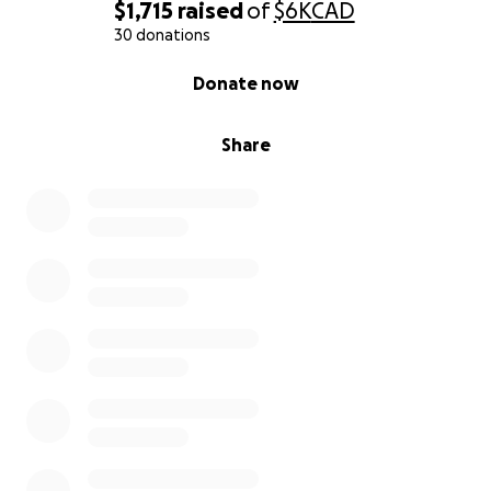
$1,715
raised
of
$6K
CAD
30 donations
0% complete
Donate now
Share