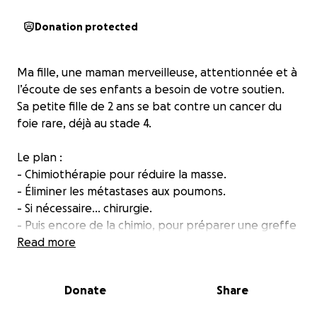
Donation protected
Ma fille, une maman merveilleuse, attentionnée et à
l’écoute de ses enfants a besoin de votre soutien.
Sa petite fille de 2 ans se bat contre un cancer du
foie rare, déjà au stade 4.
Le plan :
- Chimiothérapie pour réduire la masse.
- Éliminer les métastases aux poumons.
- Si nécessaire… chirurgie.
- Puis encore de la chimio, pour préparer une greffe
de foie.
Read more
Pour rester à l’hôpital jour et nuit, elle a dû quitter
Donate
Share
son travail. Plus aucun revenu. Son mari est le seul à
subvenir aux besoins de la famille et s’occupe aussi