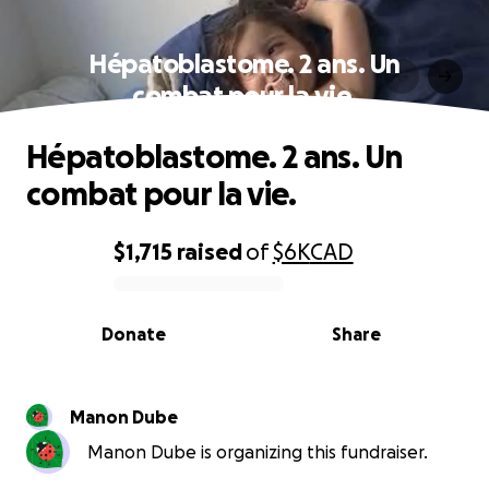
Hépatoblastome. 2 ans. Un
combat pour la vie.
Hépatoblastome. 2 ans. Un
combat pour la vie.
$1,715
raised
of
$6K
CAD
0% complete
Donate
Share
Manon Dube
Manon Dube is organizing this fundraiser.