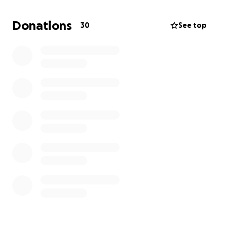
de leur aînée de 5 ans.
Donations
30
See top
Chaque jour, ils font face à de multiples défis :
- Payer le loyer
- Essence pour se rendre à l’hôpital
- Repas pour la maman
- Frais et effets scolaires
- Service de garde et lunch pour leur grande
- Tous les médicaments et soins nécessaires pour
sauver la petite
Chaque don, petit ou grand, peut faire une énorme
différence.
Il permet à cette famille de se concentrer sur
l’essentiel : la vie de cette petite fille.
Aidez-nous à leur offrir un souffle de répit, de
l’espoir, et une chance de sourire, de rêver et de
vivre.