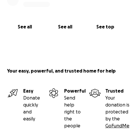
See all
See all
See top
Your easy, powerful, and trusted home for help
Easy
Powerful
Trusted
Donate
Send
Your
quickly
help
donation is
and
right to
protected
easily
the
by the
people
GoFundMe