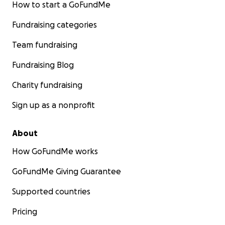
How to start a GoFundMe
spent all his savings building this house.
I don't know how we will build another house when we 
Fundraising categories
have a single dollar.
My father used to work in the home furniture trade and
Team fundraising
bring us the finest food, fruit and vegetables, but after
Fundraising Blog
bombing of his workshop, he no longer brought us anyt
We began to crave food.”
Charity fundraising
Sign up as a nonprofit
About
How GoFundMe works
GoFundMe Giving Guarantee
Supported countries
Pricing