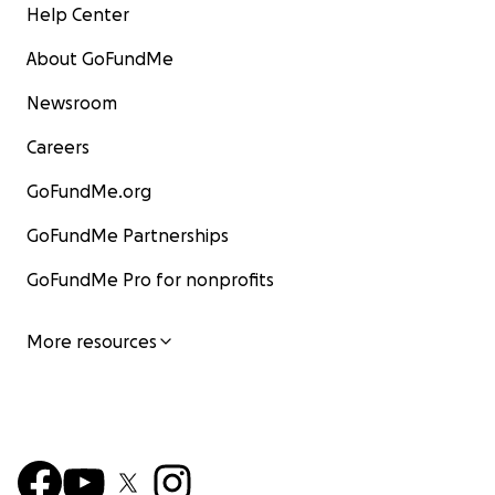
Help Center
About GoFundMe
Newsroom
Careers
GoFundMe.org
GoFundMe Partnerships
GoFundMe Pro for nonprofits
More resources