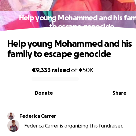
Help young Mohammed and his fam
to escape genocide
Help young Mohammed and his
family to escape genocide
€9,333
raised
of
€50K
0% complete
Donate
Share
Federica Carrer
Federica Carrer is organizing this fundraiser.