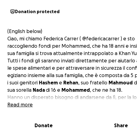
Donation protected
(English below)
Ciao, mi chiamo Federica Carrer ( @federicacarrer ) e sto
raccogliendo fondi per Mohammed, che ha 18 anni e ins
sua famiglia si trova attualmente intrappolato a Khan Yu
Tutti i fondi gli saranno inviati direttamente per aiutarlo
le spese alimentari e per attraversare in sicurezza il con
egiziano insieme alla sua famiglia, che è composta da 5 
i suoi genitori
Hashem
e
Rehan
, suo fratello
Mahmoud
di
sua sorella
Nada
di 16 e
Mohammed
, che ne ha 18.
Hanno un disperato bisogno di andarsene da lì, per la lo
sicurezza e sopravvivenza.
Read more
I nomi completi dei membri della sua famiglia maggioren
Donate
Share
Hashem Ziad Zaharna, 1977 (padre)