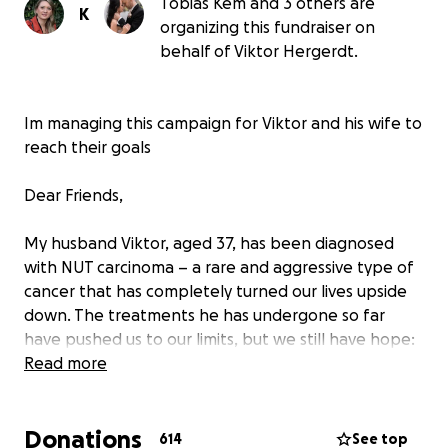
Tobias Kem and 3 others are
K
organizing this fundraiser on
behalf of Viktor Hergerdt.
Im managing this campaign for Viktor and his wife to
reach their goals
Dear Friends,
My husband Viktor, aged 37, has been diagnosed
with NUT carcinoma – a rare and aggressive type of
cancer that has completely turned our lives upside
down. The treatments he has undergone so far
have pushed us to our limits, but we still have hope:
A specialized private clinic offers an innovative
Read more
therapy that could save his life.
Donations
This treatment is our greatest chance, but
614
See top