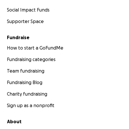
Beitrag, jede Weiterleitung und jeden Gedanken. Wir
werden euch über den Fortschritt und die
Social Impact Funds
Verwendung der Spenden transparent informieren,
Supporter Space
denn eure Hilfe ist für uns ein wahres Geschenk.
Von Herzen,
Fundraise
Susanna Hergerdt
How to start a GoFundMe
Fundraising categories
Team fundraising
Fundraising Blog
Charity fundraising
Sign up as a nonprofit
About