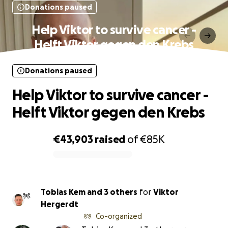
Donations paused
Help Viktor to survive cancer -
Helft Viktor gegen den Krebs
Donations paused
Help Viktor to survive cancer -
Helft Viktor gegen den Krebs
€43,903
raised
of
€85K
0% complete
Tobias Kem and 3 others
for
Viktor
Hergerdt
Co-organized