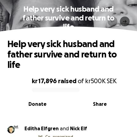
Help very sick husband and
father survive and return to
life
Help very sick husband and
father survive and return to
life
kr 17,896
raised
of
kr500K
SEK
0% complete
Donate
Share
Editha Elfgren
and
Nick Elf
Co-organized