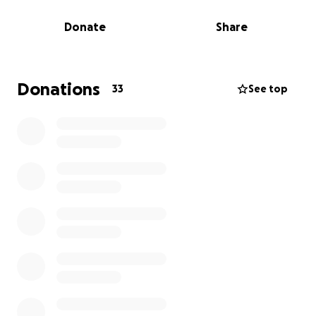
och hade väldigt svårt att leva sitt liv. Många år
Donate
Share
senare, efter kraftiga försämringar, gjordes en
special- röntgen i Norge. Där konstaterade man att
atlaskotan var skadad och ligamenten helt utslitna
och skadade. Flera kotor var också rupterade längst
Donations
33
See top
halsryggen och diskar i ryggen och svank.
Han remitterades till operation av nacken i utlandet
med 50/50 chans att bli helt förlamad.
Hjärnan kopplade inte som den skulle med nedre
delen av ryggraden och övriga kroppen.
Flödet dem emellan påverkar nervsystemet
konstant som en strömbrytare som glappar
förklarade läkaren.
Niklas kunde inte genomföra operationen eftersom
den skulle kosta omkring 250 000 kronor.