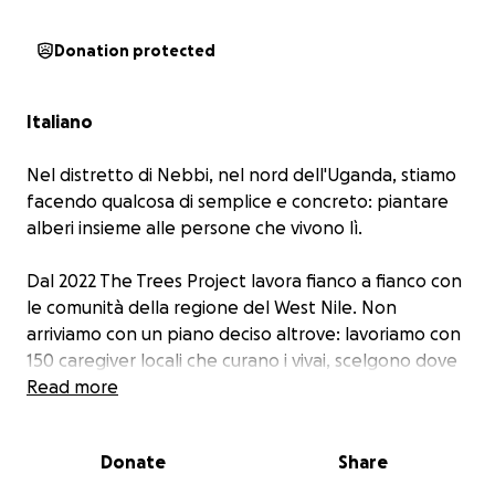
Donation protected
Italiano
Nel distretto di Nebbi, nel nord dell'Uganda, stiamo
facendo qualcosa di semplice e concreto: piantare
alberi insieme alle persone che vivono lì.
Dal 2022 The Trees Project lavora fianco a fianco con
le comunità della regione del West Nile. Non
arriviamo con un piano deciso altrove: lavoriamo con
150 caregiver locali che curano i vivai, scelgono dove
piantare e seguono ogni albero mentre cresce.
Read more
Finora abbiamo distribuito 27.000 piantine di 7 specie
diverse, raggiungendo 52 comunità.
Donate
Share
Qui gli alberi sono molto più che alberi. Riportano