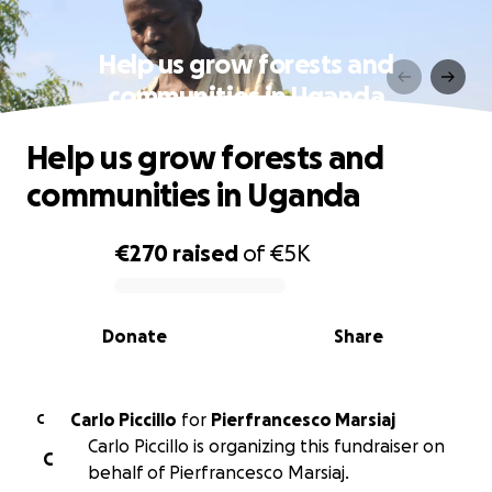
Help us grow forests and
communities in Uganda
Help us grow forests and
communities in Uganda
€270
raised
of
€5K
0% complete
Donate
Share
Carlo Piccillo
for
Pierfrancesco Marsiaj
C
Carlo Piccillo is organizing this fundraiser on
C
behalf of Pierfrancesco Marsiaj.