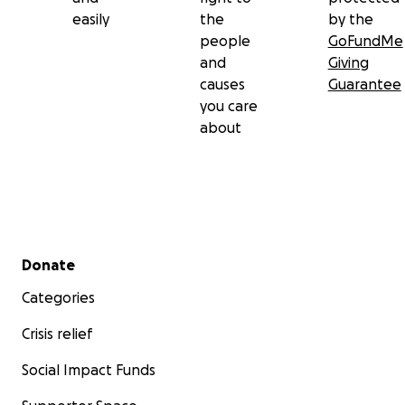
easily
the
by the
people
GoFundMe
and
Giving
causes
Guarantee
you care
about
Secondary menu
Donate
Categories
Crisis relief
Social Impact Funds