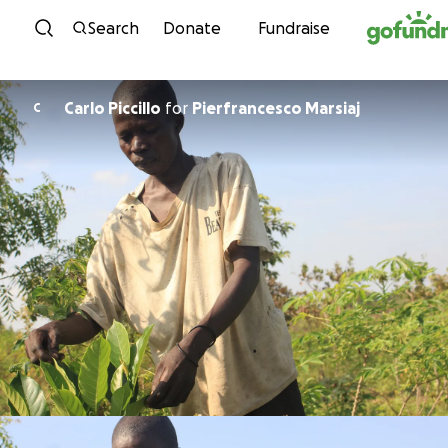
Skip to content
Search
Donate
Fundraise
Carlo Piccillo
for
Pierfrancesco Marsiaj
C