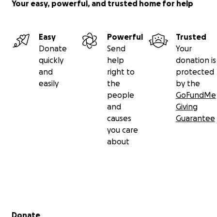
Your easy, powerful, and trusted home for help
Easy
Powerful
Trusted
Donate
Send
Your
quickly
help
donation is
and
right to
protected
easily
the
by the
people
GoFundMe
and
Giving
causes
Guarantee
you care
about
Secondary menu
Donate