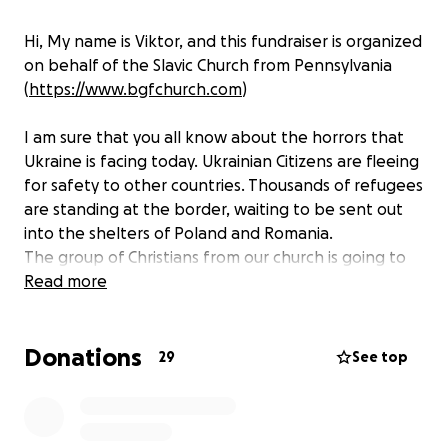
Hi, My name is Viktor, and this fundraiser is organized
on behalf of the Slavic Church from Pennsylvania
(
https://www.bgfchurch.com
)
I am sure that you all know about the horrors that
Ukraine is facing today. Ukrainian Citizens are fleeing
for safety to other countries. Thousands of refugees
are standing at the border, waiting to be sent out
into the shelters of Poland and Romania.
The group of Christians from our church is going to
fly to Poland as volunteers to help taking care of
Read more
new refugees, to distribute clothing, medications,
and food to people standing in 25 miles of line at
Donations
the border.
29
See top
I would appreciate any donations, no matter how
small.