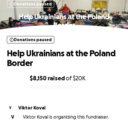
Donations paused
Help Ukrainians at the Poland
Border
Donations paused
Help Ukrainians at the Poland
Border
$8,150
raised
of
$20K
0% complete
Viktor Koval
V
V
Viktor Koval is organizing this fundraiser.