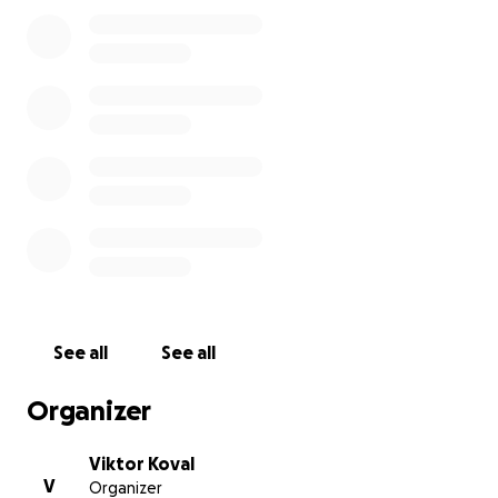
Every dollar will be spent to buy food, clothes,
sanitary products etc.
PLEASE! I urge you to help our friends to make this
trip and bring hope to many Ukrainian people.
Thank you!
Привет,
меня зовут Виктор, и этот сбор средств организован
от имени Славянской церкви из Пенсильвании
(Церковь Благодать).
Я уверен, что вы все знаете об ужасах, с которыми
See all
See all
сегодня сталкивается Украина. Граждане Украины
бегут в поисках безопасности в другие страны.
Organizer
Тысячи беженцев стоят на границе, ожидая отправки
в приюты Польши и Румынии.
Viktor Koval
V
Organizer