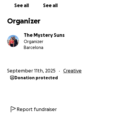
Note:
Every penny donated will go directly to these
See all
See all
costs. The money will not be used for music
production, marketing, or other non-essential
Organizer
expenses. This guarantees that your help will have a
direct and visible impact on our journey.
The Mystery Suns
Organizer
Thank you for your support. Every contribution
Barcelona
brings us closer to our dream of taking our music
to Italy and reminds us that we are not alone on
this journey.
September 11th, 2025
Creative
Donation protected
---
The Mystery Gospel
Ciao a tutti! Siamo The Mystery Suns, un progetto
musicale nato a Los Angeles, CA, con un cuore
Report fundraiser
messicano e uno spirito italiano. Dopo molti sforzi,
abbiamo organizzato il nostro primo tour in Italia per
condividere la nostra musica. Questo viaggio, che si