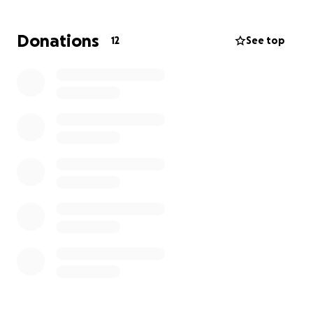
with great help to continue pursuing our passion.
Donations
12
See top
Behind the Mysterious Tour
This tour through several Italian cities (Milan,
Bologna, Rome, Bari, and Naples) is an important
milestone in our career. For everything to run
smoothly, we have calculated the following basic
expenses:
Transport:
Travel between cities for us and our
team.
Meals:
Daily sustenance during the tour to maintain
our energy and health.
Lodging:
To be able to rest and continue our
journey.