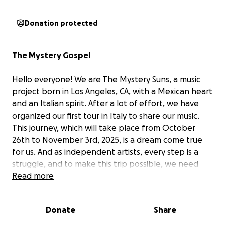
Donation protected
The Mystery Gospel
Hello everyone! We are The Mystery Suns, a music
project born in Los Angeles, CA, with a Mexican heart
and an Italian spirit. After a lot of effort, we have
organized our first tour in Italy to share our music.
This journey, which will take place from October
26th to November 3rd, 2025, is a dream come true
for us. And as independent artists, every step is a
struggle, and to make this trip possible, we need
your support. Your help will allow us to cover the
Read more
essential expenses of transport, meals, and lodging,
which are the engine that will keep this tour
Donate
Share
running. With your contribution, you will not only be
donating to the project, but you will be providing us