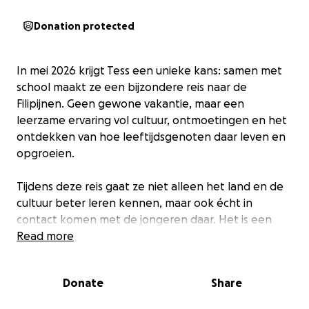
Donation protected
In mei 2026 krijgt Tess een unieke kans: samen met
school maakt ze een bijzondere reis naar de
Filipijnen. Geen gewone vakantie, maar een
leerzame ervaring vol cultuur, ontmoetingen en het
ontdekken van hoe leeftijdsgenoten daar leven en
opgroeien.
Tijdens deze reis gaat ze niet alleen het land en de
cultuur beter leren kennen, maar ook écht in
contact komen met de jongeren daar. Het is een
ervaring die haar blik op de wereld zal verbreden,
Read more
haar zelfstandigheid zal vergroten en waar ze de
rest van haar leven op terug zal kijken.
Donate
Share
Om mee te kunnen gaan moet Tess zelf het bedrag