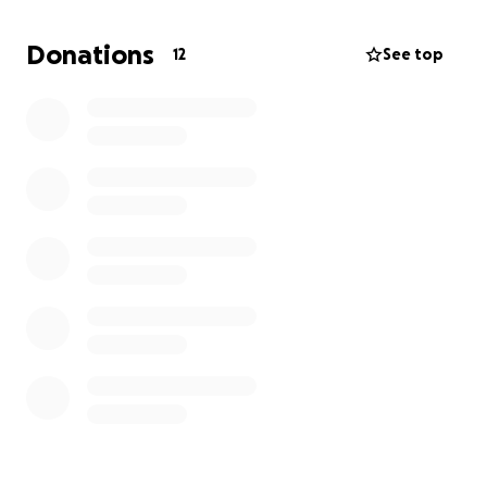
van €2500 bij elkaar sparen. Ze zet zich daar vol
enthousiasme voor in door acties te organiseren en
Donations
12
See top
haar handen uit de mouwen te steken. Maar om
haar droom werkelijkheid te laten worden, kan ze
een extra steuntje in de rug goed gebruiken.
Wil jij bijdragen?
Iedere bijdrage – groot of klein – helpt haar een
stap dichterbij dit avontuur. Samen kunnen we
ervoor zorgen dat Tess deze kans krijgt om haar
horizon te verbreden en een onvergetelijke
ervaring op te doen.
Alvast ontzettend bedankt voor je steun,
betrokkenheid en vertrouwen!