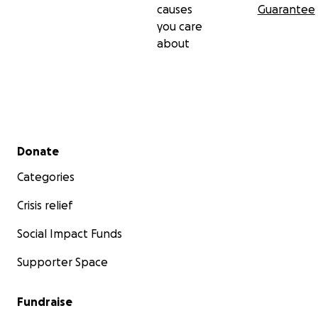
causes
Guarantee
you care
about
Secondary menu
Donate
Categories
Crisis relief
Social Impact Funds
Supporter Space
Fundraise