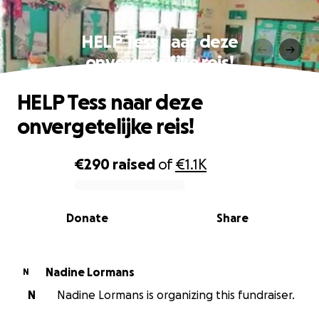
HELP Tess naar deze
onvergetelijke reis!
HELP Tess naar deze
onvergetelijke reis!
€290
raised
of
€1.1K
0% complete
Donate
Share
Nadine Lormans
N
N
Nadine Lormans is organizing this fundraiser.