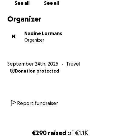
See all
See all
Organizer
Nadine Lormans
N
Organizer
September 24th, 2025
Travel
Donation protected
Report fundraiser
€290
raised
of
€1.1K