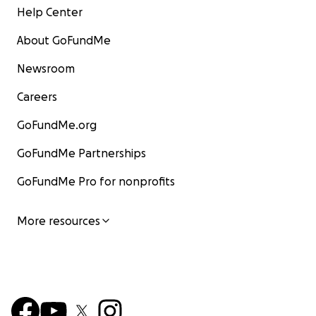
Help Center
About GoFundMe
Newsroom
Careers
GoFundMe.org
GoFundMe Partnerships
GoFundMe Pro for nonprofits
More resources