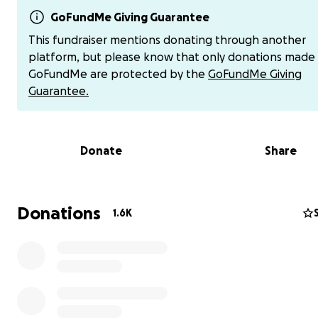
pezen heel zwak en uitgerekt zijn. Dit heeft bij mij voo
instabiliteit in een groot deel van mijn ruggengraat gez
GoFundMe Giving Guarantee
De enige oplossing voor mijn situatie is een ingrijpende 
This fundraiser mentions donating through another
uiterst zeldzame operatie: een fusie van mijn schedel t
platform, but please know that only donations made
mijn T10-wervel (in mijn onderrug). Deze operatie, uitg
GoFundMe are protected by the
GoFundMe Giving
met stangen, schroeven en plaatjes, is noodzakelijk om 
Guarantee.
ruggengraat te stabiliseren en mij de kans te geven we
kunnen zitten, lopen en echt te léven. Deze operatie is
zeldzaam en wordt niet in Nederland gedaan maar word
Donate
Share
door een handjevol EDS- specialisten over de wereld
uitgevoerd. Deze bevinden zich in de USA en Spanje. He
wordt er niets door de zorgverekering vergoed.
Donations
1.6K