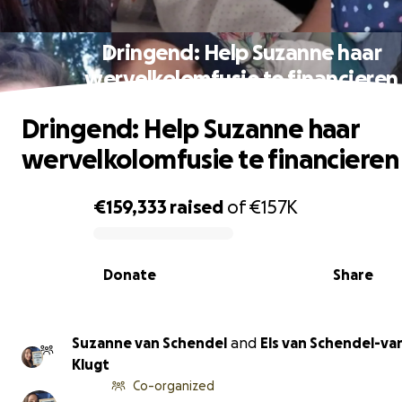
Dringend: Help Suzanne haar
wervelkolomfusie te financieren
Dringend: Help Suzanne haar
wervelkolomfusie te financieren
€159,333
raised
of
€157K
0% complete
Donate
Share
Suzanne van Schendel
and
Els van Schendel-va
Klugt
Co-organized