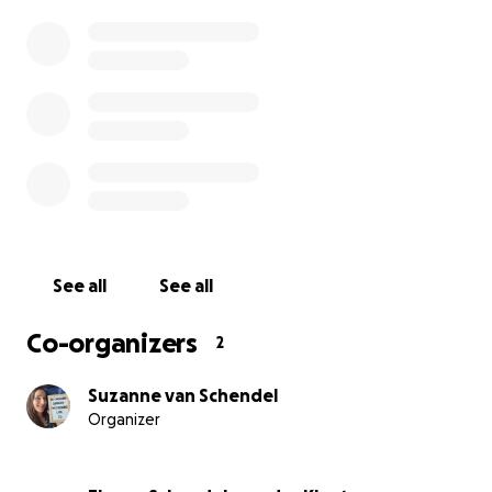
Wat is mijn dagelijkse situatie?
See all
See all
Ik heb deze operatie hard nodig omdat ik echt heel erg
ben. Ik moet elke dag minimaal 23,5 uur in bed liggen. I
Co-organizers
2
alleen even opstaan om naar de wc te lopen en om wa
en drinken te pakken. Ik heb veel pijn en heb gevaarlij
Suzanne van Schendel
instabiliteit beneden mijn huidige fusie (schedel tot T2)
Organizer
ervoor zorgt dat mijn T3 gedeeltelijk uit de kom gaat en
daardoor mijn hele fusie verschuift. Dit zorgt voor een
oncomfortabel gevoel tot een extreem pijnlijk gevoel.