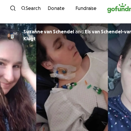
Skip to content
Search
Donate
Fundraise
Suzanne van Schendel
and
Els van Schendel-va
Klugt