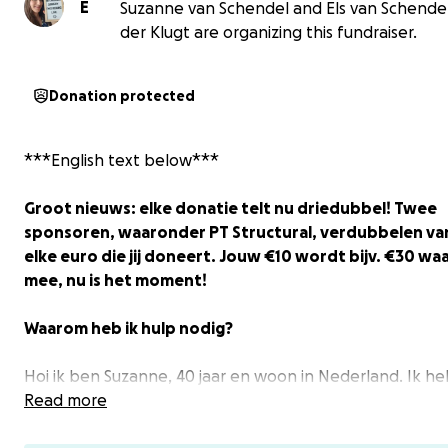
E
Suzanne van Schendel and Els van Schende
der Klugt are organizing this fundraiser.
Donation protected
***English text below***
Groot nieuws: elke donatie telt nu driedubbel! Twee
sponsoren, waaronder PT Structural, verdubbelen va
elke euro die jij doneert. Jouw €10 wordt bijv. €30 wa
mee, nu is het moment!
Waarom heb ik hulp nodig?
Hoi ik ben Suzanne, 40 jaar en woon in Nederland. Ik h
genetische aandoening die Ehlers-Danlos Syndroom (ED
Read more
Die zorgt ervoor dat dingen zoals je bindweefsel, band