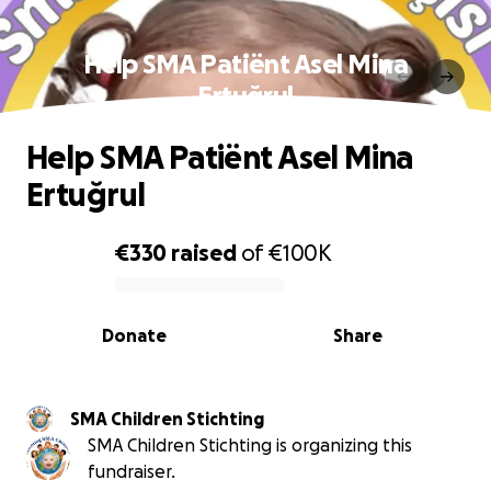
Help SMA Patiënt Asel Mina
Ertuğrul
Help SMA Patiënt Asel Mina
Ertuğrul
€330
raised
of
€100K
0% complete
Donate
Share
SMA Children Stichting
SMA Children Stichting is organizing this
fundraiser.