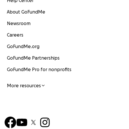
Help Center
About GoFundMe
Newsroom
Careers
GoFundMe.org
GoFundMe Partnerships
GoFundMe Pro for nonprofits
More resources