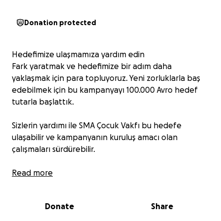
Donation protected
Hedefimize ulaşmamıza yardım edin
Fark yaratmak ve hedefimize bir adım daha
yaklaşmak için para topluyoruz. Yeni zorluklarla baş
edebilmek için bu kampanyayı 100.000 Avro hedef
tutarla başlattık.
Sizlerin yardımı ile SMA Çocuk Vakfı bu hedefe
ulaşabilir ve kampanyanın kuruluş amacı olan
çalışmaları sürdürebilir.
Eğer yardım edebiliyorsanız lütfen üzerinize düşeni
Read more
yapın. Her bağış fark yaratır.
Donate
Share