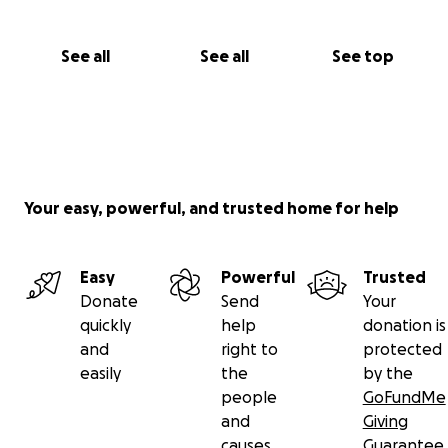
See all
See all
See top
Your easy, powerful, and trusted home for help
Easy
Powerful
Trusted
Donate
Send
Your
quickly
help
donation is
and
right to
protected
easily
the
by the
people
GoFundMe
and
Giving
causes
Guarantee