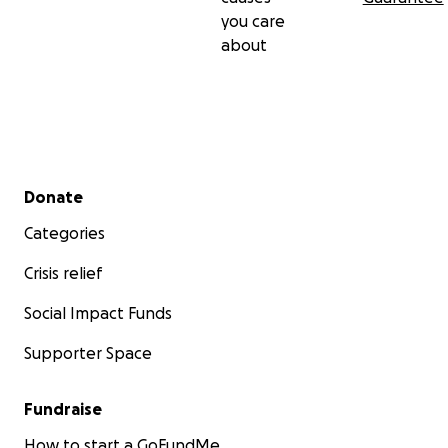
you care
about
Secondary menu
Donate
Categories
Crisis relief
Social Impact Funds
Supporter Space
Fundraise
How to start a GoFundMe