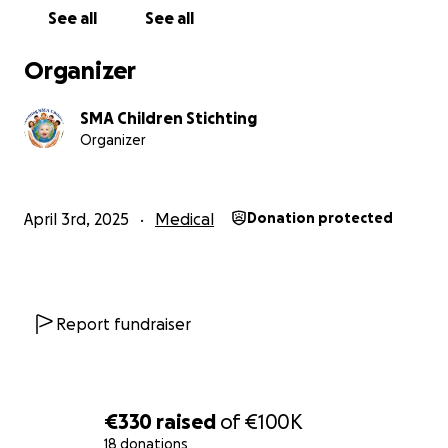
See all
See all
Organizer
SMA Children Stichting
Organizer
April 3rd, 2025
Medical
Donation protected
Report fundraiser
€330
raised
of
€100K
18 donations