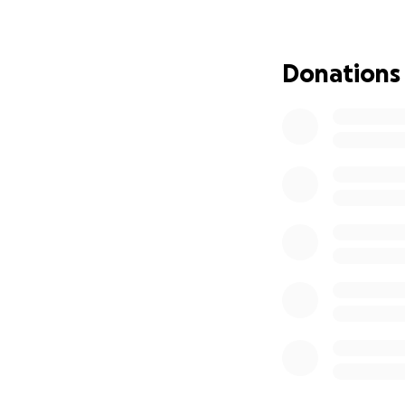
Wij hebben op kor
bovendien is hij v
te moeten zeggen,
Donations
panda volstaat ni
van inkomen tijd
we willen ook zel
hopelijk alles bij
groot probleem. D
met veel laadruimt
De redenen:
1. Siem kan lopen 
en uithoudingsver
een ondersteunend
gecorrigeerd wordt
links en Siem hou
hem bergen energie