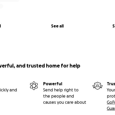
ede ook om hem te kunnen kalmeren of bijsturen als er wat is
leen achterin een auto, zou alleen maar onveilig zijn omda
 bij frustratie. Bovendien mag Siem niet misselijk worden 
nname. Hiervoor moet de auto dus, samen met zijn aangepas
l
See all
S
ldoende ruimte bieden, met veilige instap.
werful, and trusted home for help
Powerful
Tru
ickly and
Send help right to
Your
the people and
pro
causes you care about
GoF
Gua