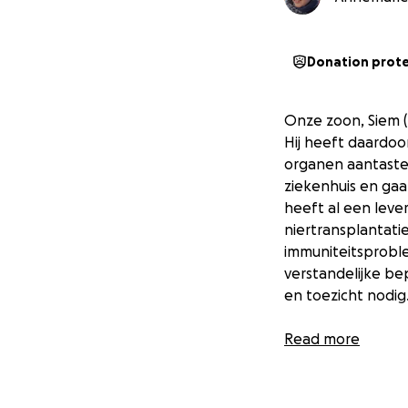
Donation prot
Onze zoon, Siem (
Hij heeft daardoor
organen aantasten
ziekenhuis en gaa
heeft al een leve
niertransplantati
immuniteitsproble
verstandelijke be
en toezicht nodig
Tot nu toe zijn w
Read more
nodig, maar voor 
meegaat, en veel 