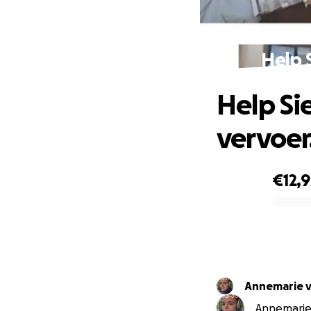
Help 
Help Si
vervoer
€12,
0% complete
Annemarie 
Annemarie 