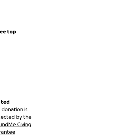
. Siem is niet
t we hem niet
en spugen, gezien
te stoel groot
ee top
sted
 donation is
tected by the
undMe Giving
rantee