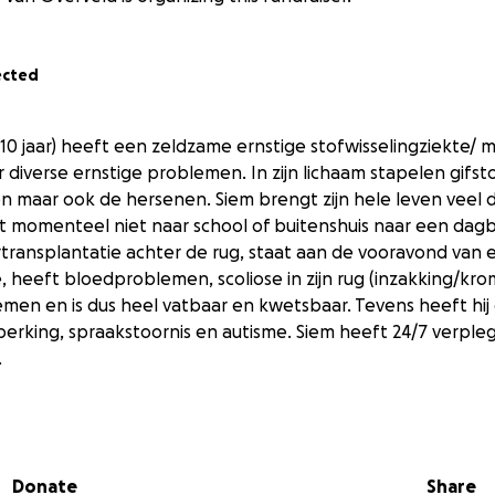
ected
10 jaar) heeft een zeldzame ernstige stofwisselingziekte/ 
 diverse ernstige problemen. In zijn lichaam stapelen gifst
 maar ook de hersenen. Siem brengt zijn hele leven veel d
t momenteel niet naar school of buitenshuis naar een dag
rtransplantatie achter de rug, staat aan de vooravond van 
e, heeft bloedproblemen, scoliose in zijn rug (inzakking/kro
men en is dus heel vatbaar en kwetsbaar. Tevens heeft hij
perking, spraakstoornis en autisme. Siem heeft 24/7 verpleg
.
e aangewezen op eigen vervoer. Mogelijk is in de toekomst 
nu volstaat een losse rolstoel voor langere afstanden die a
ruimte in neemt.
Donate
Share