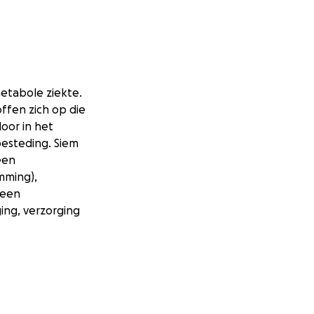
metabole ziekte.
offen zich op die
oor in het
besteding. Siem
een
mming),
 een
ing, verzorging
een rolstoelbus
chterin de auto