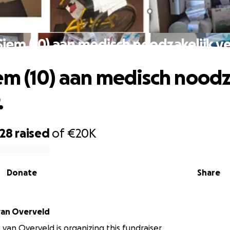
Siem (10) aan medisch noodzakelijk ve
em (10) aan medisch noodz
.
928
raised
of
€20K
Donate
Share
van Overveld
van Overveld is organizing this fundraiser.