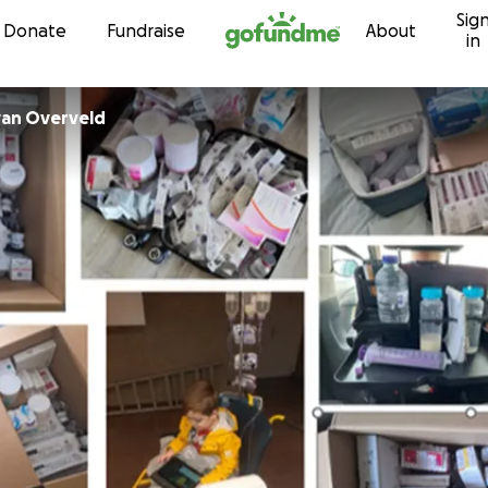
Sig
Skip to content
Donate
Fundraise
About
in
van Overveld