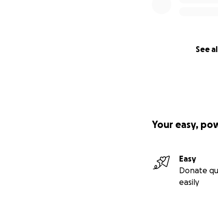
nooit achterin, m
zelfredzaam en al
kunnen begeleiden
de strikte vochti
See al
genoeg zijn en vo
Your easy, po
Easy
Donate qu
easily