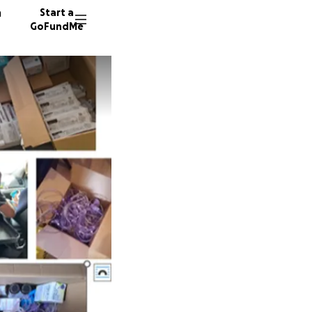
n
Start a
GoFundMe