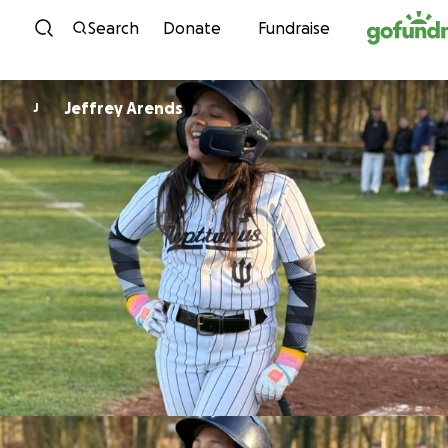
Skip to content
Search
Donate
Fundraise
Jeffrey Arends
J