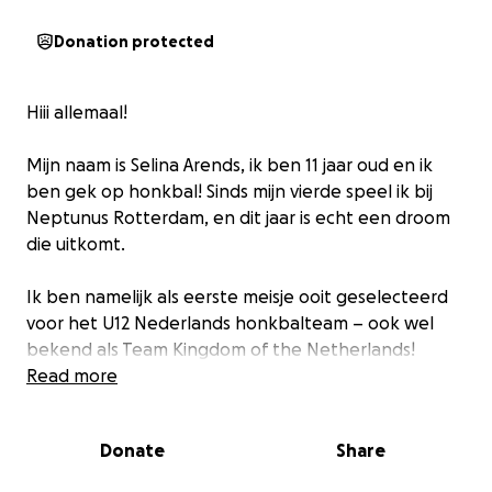
Donation protected
Hiii allemaal!
Mijn naam is Selina Arends, ik ben 11 jaar oud en ik
ben gek op honkbal! Sinds mijn vierde speel ik bij
Neptunus Rotterdam, en dit jaar is echt een droom
die uitkomt.
Ik ben namelijk als eerste meisje ooit geselecteerd
voor het U12 Nederlands honkbalteam – ook wel
bekend als Team Kingdom of the Netherlands!
Samen met dit team bereiden we ons voor op het
Read more
Europees Kampioenschap in Tsjechië, waar ik van 2
t/m 6 juli met trots het oranje shirt mag dragen.
Donate
Share
Maar dat is nog niet alles!