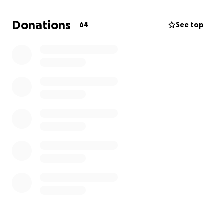
Met Little League Rotterdam doe ik mee aan het
Donations
64
See top
Nederlands Kampioenschap. Als we dat winnen,
gaan we door naar Polen. En als we daar ook
winnen… dan mogen we zelfs naar de wereldfinale
in Amerika!
In oktober mag ik Nederland vertegenwoordigen
op Aruba tijdens het internationale toernooi
Baseball in Paradise.
Waar gaat het geld naartoe?
Helaas worden deze reizen niet vergoed. Mijn
ouders doen er alles aan om dit mogelijk te maken,
maar omdat het om meerdere internationale én
nationale toernooien gaat, kan ik jouw hulp goed
gebruiken.
De kosten lopen al snel op en bestaan onder
andere uit: