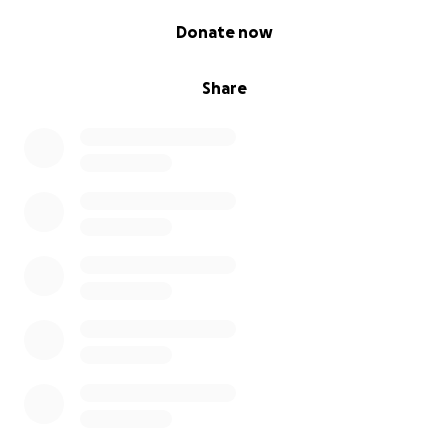
Elke euro telt – en ik ben je ontzettend dankbaar
0% complete
voor je hulp!
Donate now
Selina Arends
Share