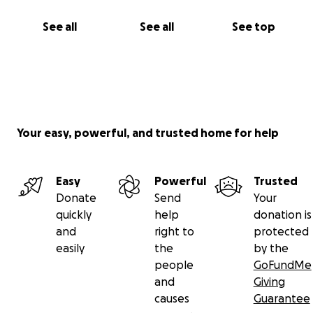
See all
See all
See top
Your easy, powerful, and trusted home for help
Easy
Powerful
Trusted
Donate
Send
Your
quickly
help
donation is
and
right to
protected
easily
the
by the
people
GoFundMe
and
Giving
causes
Guarantee