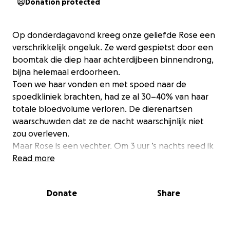
Donation protected
Op donderdagavond kreeg onze geliefde Rose een
verschrikkelijk ongeluk. Ze werd gespietst door een
boomtak die diep haar achterdijbeen binnendrong,
bijna helemaal erdoorheen.
Toen we haar vonden en met spoed naar de
spoedkliniek brachten, had ze al 30–40% van haar
totale bloedvolume verloren. De dierenartsen
waarschuwden dat ze de nacht waarschijnlijk niet
zou overleven.
Maar Rose is een vechter. Om 3 uur ’s nachts reed ik
halsoverkop naar Waalwijk om 500 ml donorbloed
Read more
van een hond op te halen. Dat hield haar in leven
tot de ochtend.
Donate
Share
De volgende ochtend was ze nog steeds in kritieke
toestand. Ik smeekte de artsen om ondanks het
grote risico met de operatie te beginnen. Terwijl zij