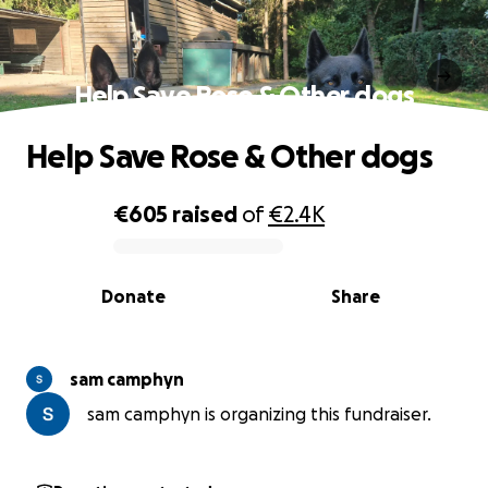
Help Save Rose & Other dogs
Help Save Rose & Other dogs
€605
raised
of
€2.4K
0% complete
Donate
Share
sam camphyn
sam camphyn is organizing this fundraiser.