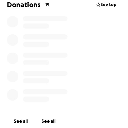
zich voorbereidden, reed ik opnieuw naar Arnhem
Donations
19
See top
om extra bloed te halen dat tijdens de operatie
nodig was.
Vier lange uren duurde de operatie, uitgevoerd door
vier chirurgen met hulp van online specialisten. Ze
ontdekten dat haar hoofdslagader in het
achterbeen gescheurd was door de 15 cm diepe
wond. Wonder boven wonder wisten ze het te
hechten.
Daarna had ze opnieuw bloed nodig—en dus reed ik
weer naar Arnhem voor een nieuwe transfusie.
Meerdere keren werd mij verteld dat ze het
waarschijnlijk niet zou halen.
Ze had zoveel bloed verloren dat haar lichaam op
het punt stond het op te geven.
Maar tegen alle verwachtingen in bleef Rose
vechten.
Zaterdagochtend belde de kliniek mij vol ongeloof:
See all
See all
Ze was wakker.