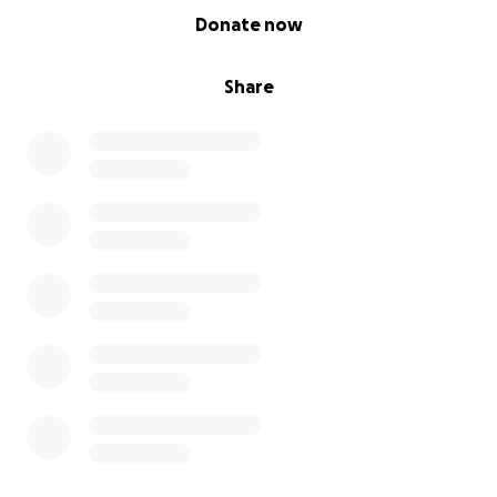
0% complete
aandacht te vragen voor iets waar veel mensen niet
Donate now
van op de hoogte zijn: honden kunnen ook bloed
doneren. Net als bij mensen is hondenbloed in
Share
noodsituaties vaak letterlijk het verschil tussen leven
en dood. Rose is daar het levende bewijs van.
Elke bijdrage helpt niet alleen om Rose’s
fysiotherapie te bekostigen, maar draagt ook bij aan
het vergroten van de bekendheid van bloeddonatie
bij honden—zodat andere dieren dezelfde kans
krijgen die Rose heeft gehad.