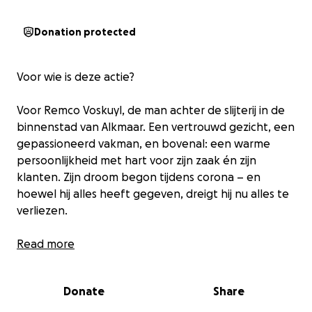
Donation protected
Voor wie is deze actie?
Voor Remco Voskuyl, de man achter de slijterij in de
binnenstad van Alkmaar. Een vertrouwd gezicht, een
gepassioneerd vakman, en bovenal: een warme
persoonlijkheid met hart voor zijn zaak én zijn
klanten. Zijn droom begon tijdens corona – en
hoewel hij alles heeft gegeven, dreigt hij nu alles te
verliezen.
Wat is er gebeurd?
Read more
In 2021 opende Remco zijn eigen slijterij in het hart
Donate
Share
van Alkmaar. De timing leek goed: ondanks corona
liep het aanvankelijk fantastisch. Maar vanaf eind