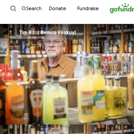
Skip to content
Search
Donate
Fundraise
Tim R
for
Remco Voskuyl
T