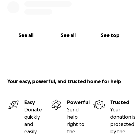
foto: Erna Faust (Noordhollands Dagblad)
See all
See all
See top
Your easy, powerful, and trusted home for help
Easy
Powerful
Trusted
Donate
Send
Your
quickly
help
donation is
and
right to
protected
easily
the
by the