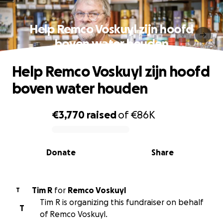
Help Remco Voskuyl zijn hoofd
boven water houden
Help Remco Voskuyl zijn hoofd
boven water houden
€3,770
raised
of
€86K
0% complete
Donate
Share
Tim R
for
Remco Voskuyl
T
Tim R is organizing this fundraiser on behalf
T
of Remco Voskuyl.