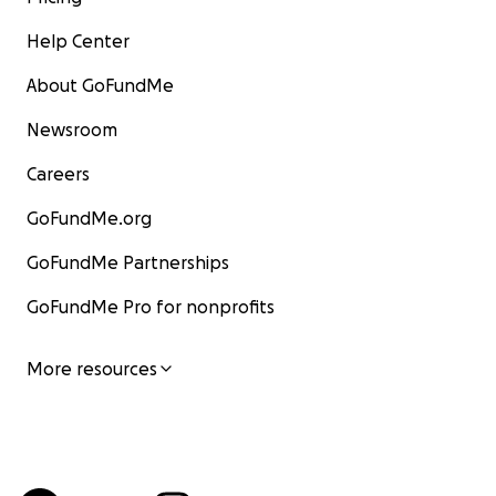
Help Center
About GoFundMe
Newsroom
Careers
GoFundMe.org
GoFundMe Partnerships
GoFundMe Pro for nonprofits
More resources