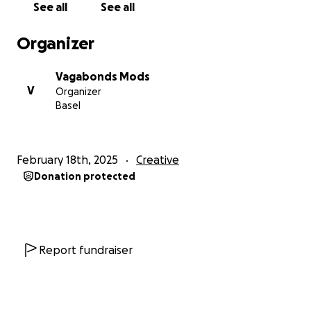
See all
See all
✅ Replace stolen tattoo, piercing, and suspension
equipment
Organizer
✅ Restore our workspace to welcome artists again
✅ Continue providing a safe and inclusive space for
Vagabonds Mods
body modification enthusiasts
V
Organizer
Basel
Every contribution, big or small, makes a difference.
If you can’t donate, please share our story—it means
the world to us.
February 18th, 2025
Creative
Donation protected
Let’s rebuild together. Thank you for your support!
❤️ Lucius, Heinz & Angie
Report fundraiser