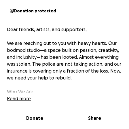
Donation protected
Dear friends, artists, and supporters,
We are reaching out to you with heavy hearts. Our
bodmod studio—a space built on passion, creativity,
and inclusivity—has been looted. Almost everything
was stolen. The police are not taking action, and our
insurance is covering only a fraction of the loss. Now,
we need your help to rebuild.
Who We Are
Our studio is more than just a workplace—it’s a home
Read more
for cultural and artistic exchange. Created by Lucius,
Heinz, and Angie, we have dedicated our time,
Donate
Share
energy, and resources to creating a safe space for
body suspension, tattooing, piercings, and other