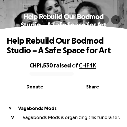
Help Rebuild Our Bodmod
Studio – A Safe Space for Art
Help Rebuild Our Bodmod
Studio – A Safe Space for Art
CHF1,530
raised
of
CHF4K
0% complete
Donate
Share
Vagabonds Mods
V
V
Vagabonds Mods is organizing this fundraiser.