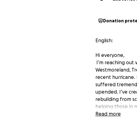
Donation prot
English:
Hi everyone,
I’m reaching out 
Westmoreland, Tr
recent hurricane.
suffered tremend
upended. I’ve cre
rebuilding from s
helping those in n
personally be flyi
Read more
efforts. Your gen
you from the bott
this link, or keep