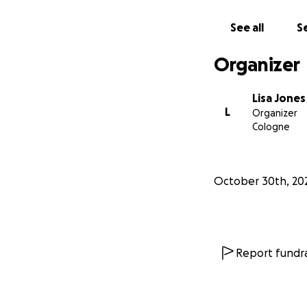
Spende, jeder get
schenken und das
See all
Se
euer Mitgefühl, e
Organizer
Liebe Grüße,
Lisa
Lisa Jones
L
Organizer
Cologne
October 30th, 20
Report fundra