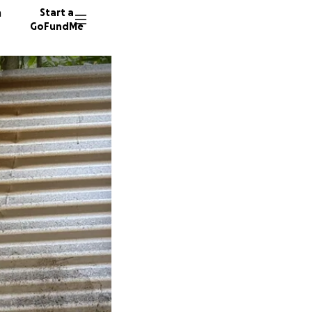
n
Start a
GoFundMe
M
A
112 don