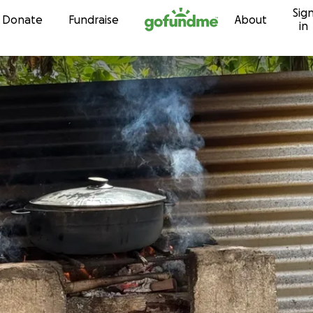
Sig
Skip to content
Donate
Fundraise
About
in