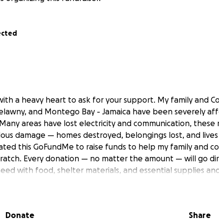
ected
with a heavy heart to ask for your support. My family and C
elawny, and Montego Bay - Jamaica have been severely af
 Many areas have lost electricity and communication, these
ous damage — homes destroyed, belongings lost, and lives
ated this GoFundMe to raise funds to help my family and c
cratch. Every donation — no matter the amount — will go di
eed with food, shelter materials, and essential supplies and 
ng down to Jamaica to help distribute the funds and assist i
erosity will make a real difference for people who have los
om of my heart for any help you can give — whether it’s do
Donate
Share
ing my family and Jamaica in your prayers. Every bit of suppor