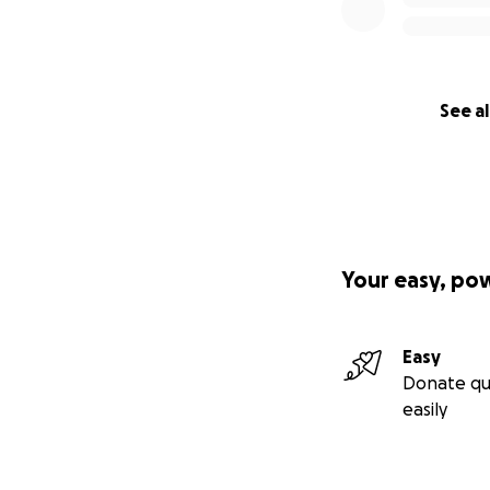
See al
Your easy, po
Easy
Donate qu
easily