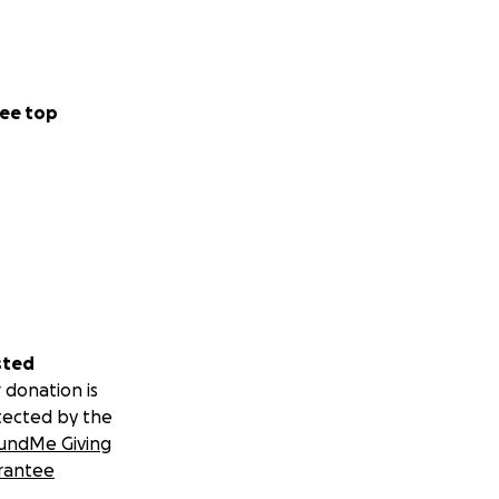
ee top
sted
 donation is
tected by the
undMe Giving
rantee