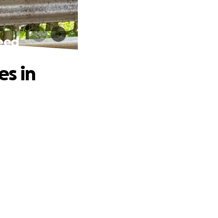
need
es in