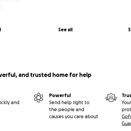
l
See all
S
werful, and trusted home for help
Powerful
Tru
ickly and
Send help right to
Your
the people and
pro
causes you care about
GoF
Gua