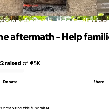
ricane aftermath - Help families in 
ne aftermath - Help famili
22
raised
of
€5K
Donate
Share
is organizing this fundraiser.