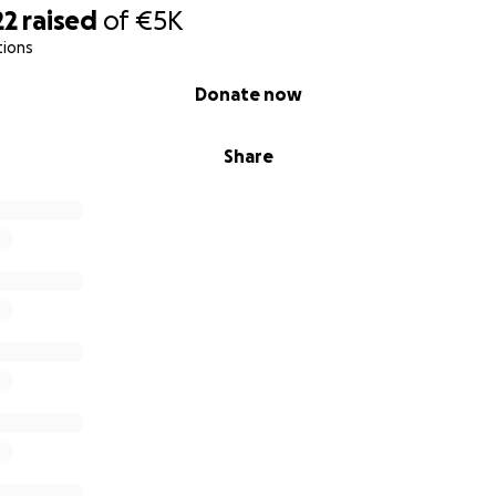
22
raised
of
€5K
tions
Donate now
Share