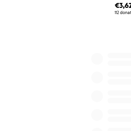
€3,6
112 dona
0% complete