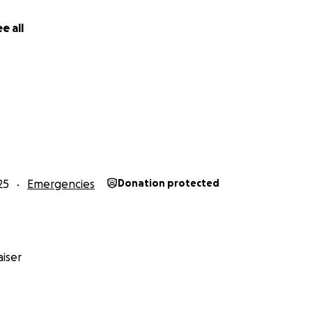
eilte Beitrag und jedes mitfühlende Wort trägt dazu bei, H
 Leben vieler Menschen wiederaufzubauen. Ich danke euc
e all
ure Großzügigkeit und eure Hilfe!
25
Emergencies
Donation protected
iser