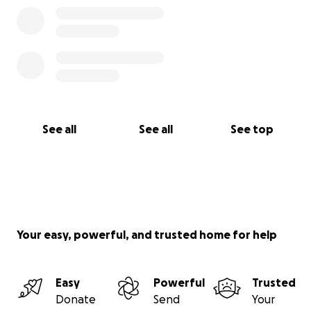
어머니는 지난 8년간, 젊은 나이에 치매 판정을 받
은 아버지를 혼자서 돌보고 계셨습니다.
힘든 순간마다 묵묵히 가족을 챙기셨고, 단 한 번도
본인을 먼저 챙긴 적이 없으신 분입니다.
저희 부모님은 영국에서의 선교, 한국에서의 목회,
그리고 시드니 한인 사회에서의 사역을 통해 평생을
믿음과 섬김의 삶으로 살아오셨습니다.
See all
See all
See top
이제 어머니께서 여러분의 도움이 필요합니다
항암 치료가 본격화되면 어머니 혼자서는 더 이상 아버지
를 돌보실 수 없습니다.
또한 치료와 회복에 필요한
생활비, 주거비
, 그리고
간병
비
등 여러 가지 부담이 한꺼번에 닥친 상황입니다.
Your easy, powerful, and trusted home for help
이에 저희 가족은, 조심스럽게 여러분의 따뜻한 손길을 부
탁드립니다.
Easy
Powerful
Trusted
Donate
Send
Your
여러분의 후원은 이렇게 사용됩니다: