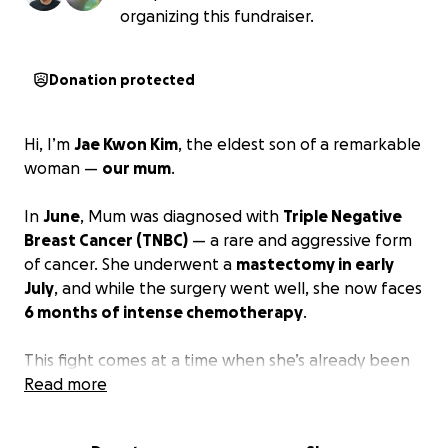
organizing this fundraiser.
Donation protected
Hi, I’m
Jae Kwon Kim
, the eldest son of a remarkable
woman —
our mum
.
In
June
, Mum was diagnosed with
Triple Negative
Breast Cancer (TNBC)
— a rare and aggressive form
of cancer. She underwent a
mastectomy in early
July
, and while the surgery went well, she now faces
6 months of intense chemotherapy
.
This fight comes at a time when she’s already been
carrying so much.
Read more
About Our Mum