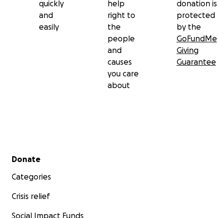
quickly
help
donation is
and
right to
protected
치료 기간 중 생계비 및 주거비 지원
easily
the
by the
어머니를 대신해 아버지를 돌봐주실 간병 서비스 비
people
GoFundMe
용
and
Giving
어머니께서 회복에 집중하실 수 있도록, 경제적 부
causes
Guarantee
담을 덜어드리는 데
you care
about
작은 도움이라도, 저희 가족에게는
더없이 큰 힘
이 됩니
다.
후원해 주신다면 진심으로 감사드립니다.
이 사연을 주변에 공유해주시거나, 함께 기도해주셔도 큰
위로가 됩니다.
Secondary menu
Donate
어머니가 잘 이겨내시고 다시 건강을 되찾으실 수 있도록,
저희 가족은 끝까지 함께하겠습니다. 관심과 사랑에 진심
Categories
으로 감사드립니다.
Crisis relief
김재권 드림
Social Impact Funds