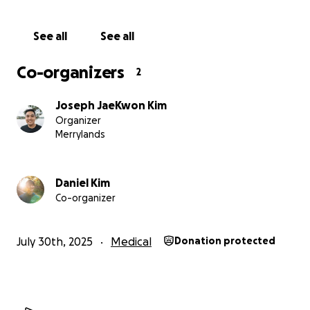
costs
, we’re asking — humbly — for your support.
Every Donation Will Go Towards:
See all
See all
Covering basic living costs while Mum recovers
Co-organizers
2
Providing care for Dad during her treatment
Giving Mum space to focus on healing, not just
Joseph JaeKwon Kim
survival
Organizer
Merrylands
If you’re able to
give
— thank you.
If you can
share
or
pray
— thank you just as much.
Daniel Kim
We’re deeply grateful.
Co-organizer
With love,
Jae Kwon Kim
July 30th, 2025
Medical
Donation protected
On behalf of the Kim family
어머니의 암 치료와 아버지 돌봄을 위한 손길을 부탁드립