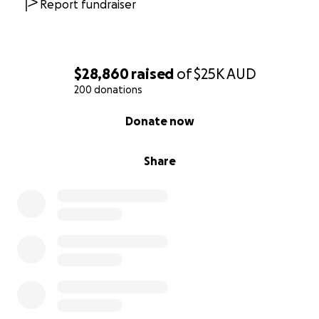
Report fundraiser
니다
안녕하세요, 저는 임상희 사모님의 첫째 아들 김재권입니
다.
$28,860
raised
of
$25K
AUD
200 donations
가족을 위해 평생을 헌신해 오신 저희 어머니에 대해 여러
분께 조심스럽게 말씀드리고자 합니다.
0% complete
Donate now
지난
6월
, 어머니께서 삼중음성 유방암(TNBC)이라는 희
Share
귀하고 치료가 까다로운 암 진단을 받으셨습니다.
7월 초 유방 절제 수술
을 무사히 마치셨지만, 앞으로
6개
월간의 고강도 항암 치료
가 남아 있습니다.
이미 많은 무게를 짊어지고 계신 어머니에게, 이번 병마는
더욱 가혹하게 느껴집니다.
부모님의 삶