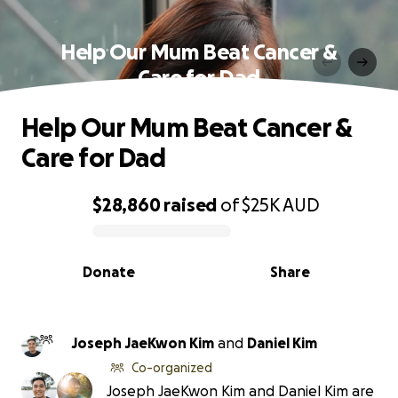
Help Our Mum Beat Cancer &
Care for Dad
Help Our Mum Beat Cancer &
Care for Dad
$28,860
raised
of
$25K
AUD
0% complete
Donate
Share
Joseph JaeKwon Kim
and
Daniel Kim
Co-organized
Joseph JaeKwon Kim and Daniel Kim are