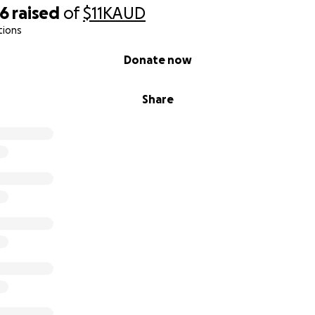
 sin sueldo, lo cual representa un gran peso económico ad
66
raised
of
$11K
AUD
tions
d, les pedimos su apoyo para ayudarnos a cubrir:
continua y cuidados paliativos
Donate now
desde Australia a Venezuela
sos mientras estoy fuera del trabajo
Share
 por pequeño que sea, será de gran ayuda. Y si no puedes d
ién significa muchísimo para nosotros.
fondo de mi corazón por acompañarnos en este momento tan 