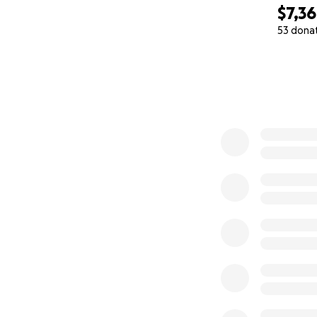
tomarme dos meses
$7,3
53 dona
Con mucha humilda
0% complete
• Atención médica 
• Gastos de viaje 
• Pérdida de ingre
Cualquier aporte,
esta campaña tamb
Gracias desde el 