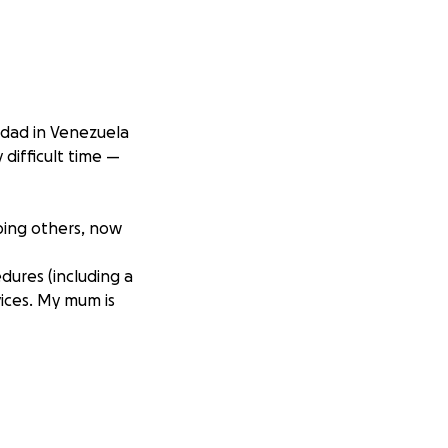
y dad in Venezuela
 difficult time —
ping others, now
dures (including a
ices. My mum is
 His condition
imaging,