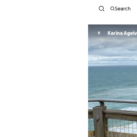
Search
Karina Agelv
K