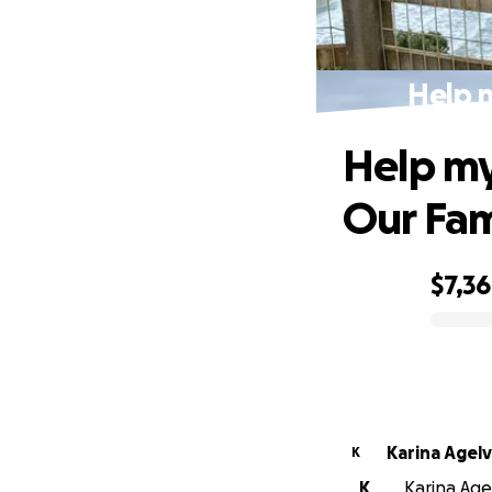
Help 
Help my
Our Fam
$7,3
0% complete
Karina Agelv
K
K
Karina Agel