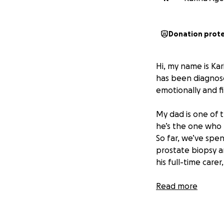
Donation prot
Hi, my name is Kar
has been diagnosed
emotionally and fi
My dad is one of 
he’s the one who
So far, we’ve spe
prostate biopsy a
his full-time care
along with compli
Read more
requires urgent a
medications, and 