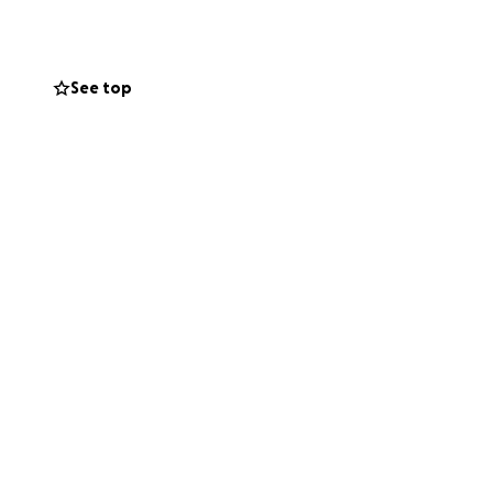
lity healthcare is
ing everything we
See top
s taking 2 months
t donate, please
 ❤️
i papá, que está