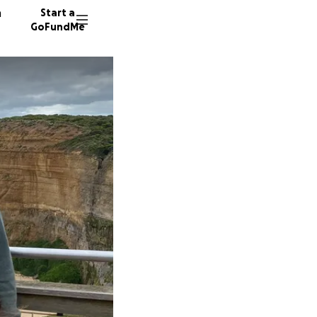
n
Start a
GoFundMe