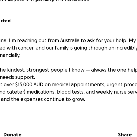
ected
ina. I’m reaching out from Australia to ask for your help. M
 with cancer, and our family is going through an incredibly
nancially.
the kindest, strongest people I know — always the one hel
 needs support.
nt over $15,000 AUD on medical appointments, urgent proce
nd cateter) medications, blood tests, and weekly nurse serv
r, and the expenses continue to grow.
cations like hydronephrosis due to the tumor’s progression.
nd ongoing medical treatment including hormone therapy, 
oncology care.
Donate
Share