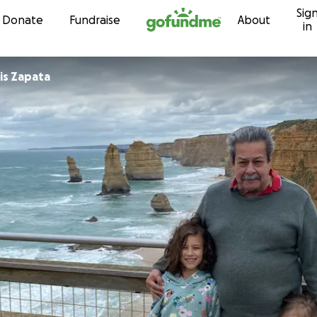
Sig
Skip to content
Donate
Fundraise
About
in
is Zapata