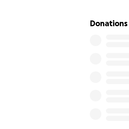
At the moment, he
limited and priva
can, but the finan
Donations
I’m now planning 
of unpaid leave fr
We’re humbly aski
• Ongoing medical
• Travel costs fro
• Loss of income 
Any contribution, 
consider sharing 
Thank you from th
Hola, mi nombre e