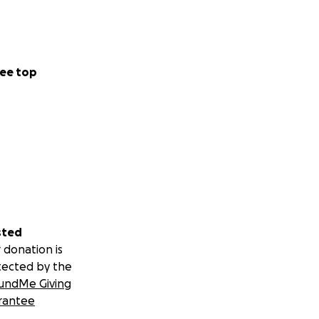
ee top
sted
 donation is
tected by the
undMe Giving
rantee