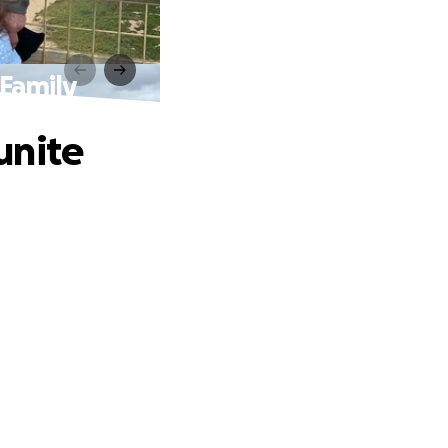
Family
unite