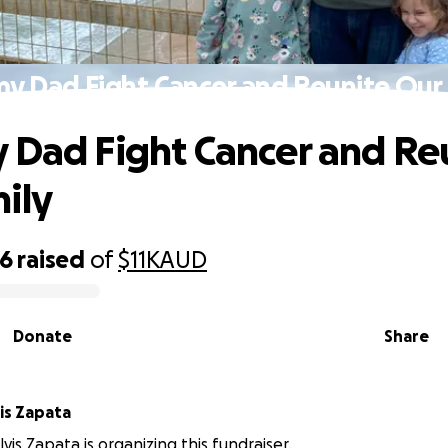
my Dad Fight Cancer and Reunite Our 
 Dad Fight Cancer and Re
ily
66
raised
of
$11K
AUD
Donate
Share
is Zapata
vis Zapata is organizing this fundraiser.