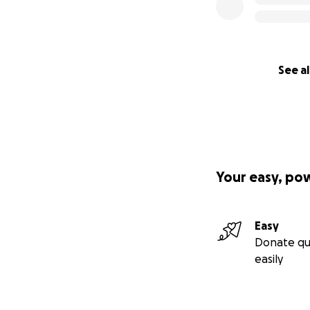
See al
Your easy, po
Easy
Donate qu
easily