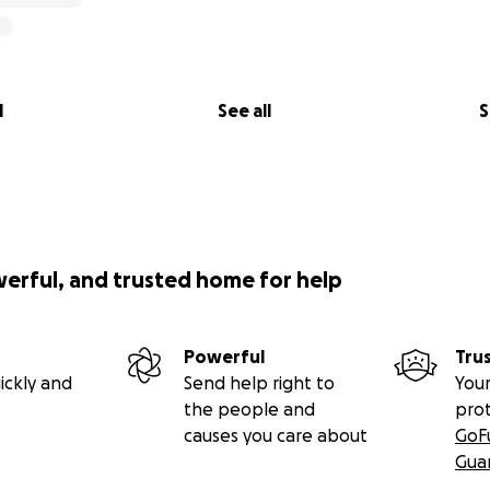
l
See all
S
werful, and trusted home for help
Powerful
Tru
ickly and
Send help right to
Your
the people and
pro
causes you care about
GoF
Gua