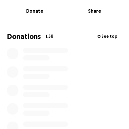
uiteindelijk niet voldoende en de kanker was in mijn
Donate
Share
lymfeklieren verdubbeld in plaats van kleiner
geworden. Toen volgde een grote ingewikkelde
operatie, hierbij hebben ze alle tumoren en dus
kanker kunnen verwijderen.
Donations
1.5K
See top
Maar na al twee maanden kwam de kanker terug,
niemand had dit zien aankomen en verwacht.
Helaas is het nu verder uitgezaaid in mijn bekken, bij
mijn blaas, darmen en waar voorheen mijn
baarmoeder zat.
De artsen in Nederland hebben me nu alleen nog
een beperkte levensverwachting gegeven.
Genezing is niet meer mogelijk en alle
behandelingen zijn palliatief.
Maar ik ben niet klaar.
Ik ben momenteel bezig met chemotherapie en
immunotherapie in de hoop de celdeling van de
kanker te remmen. Hiernaast heb ik therapieën die