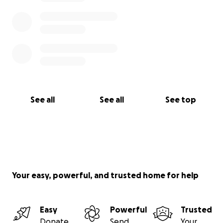
See all
See all
See top
Your easy, powerful, and trusted home for help
Easy
Powerful
Trusted
Donate
Send
Your