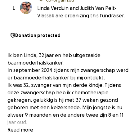
L
Linda Verduin and Judith Van Pelt-
Vlassak are organizing this fundraiser.
Donation protected
Ik ben Linda, 32 jaar en heb uitgezaaide
baarmoederhalskanker.
In september 2024 tijdens mijn zwangerschap werd
er baarmoederhalskanker bij mij ontdekt.
Ik was 32, zwanger van mijn derde kindje. Tijdens
deze zwangerschap heb ik chemotherapie
gekregen, gelukkig is hij met 37 weken gezond
geboren met een keizersnede. Mijn jongste is nu
alweer 9 maanden en de andere twee zijn 8 en 11
jaar oud.
Na zware chemo in mijn kraamtijd volgde een
Read more
bestralingstraject van 5 zware weken. Dit bleek