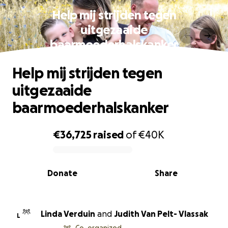
Help mij strijden tegen
uitgezaaide
baarmoederhalskanker
Help mij strijden tegen
uitgezaaide
baarmoederhalskanker
€36,725
raised
of
€40K
0% complete
Donate
Share
Linda Verduin
and
Judith Van Pelt- Vlassak
L
Co-organized