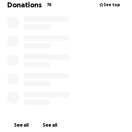
Today, he is due to appear in court, and his chance
Donations
76
See top
of returning safely to Romania depends on having
urgent access to a competent lawyer who can
represent him.
We need your support to raise €2,100, the amount
required to cover the lawyer’s fee and other
immediate legal expenses.
Mihai is in a foreign country, alone, without the
means to defend himself. We, his friends, are doing
everything we can to help — but we need your help
to give him a real chance at freedom and a safe
return home.
Every donation, no matter how small, makes a huge
difference.
Even if you can’t donate, please share this page with
See all
See all
others who might be able to.