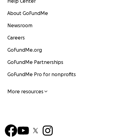
Help Center
About GoFundMe
Newsroom
Careers
GoFundMe.org
GoFundMe Partnerships
GoFundMe Pro for nonprofits
More resources