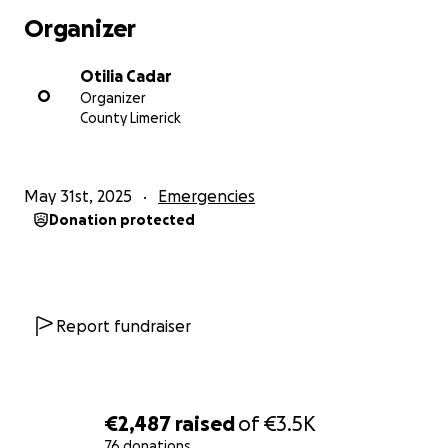
Organizer
From the bottom of our hearts, thank you for your
support, your kindness, and your solidarity.
Otilia Cadar
O
Organizer
Let’s bring Mihai back home.
County Limerick
RO
May 31st, 2025
Emergencies
Dragi prieteni, cunoscuți și oameni cu suflet mare,
Donation protected
Prietenul nostru, Mihai Gabriel Dragomir, cetățean
român și pasionat călător prin lume, se află de două
zile în arest preventiv în Ahmedabad, India, în urma
unei situații dificile și nefericite legate de viza sa.
Report fundraiser
Mihai a călătorit prin lume cu bicicleta, descoperind
culturi, întâlnind oameni și trăind simplu — ghidat de
o profundă iubire pentru libertate, natură și
€2,487
raised
of
€3.5K
conexiune. Din păcate, călătoria lui a luat o turnură
76 donations