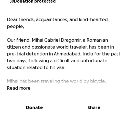
Donation protected
Dear friends, acquaintances, and kind-hearted
people,
Our friend, Mihai Gabriel Dragomir, a Romanian
citizen and passionate world traveler, has been in
pre-trial detention in Ahmedabad, India for the past
two days, following a difficult and unfortunate
situation related to his visa.
Mihai has been traveling the world by bicycle,
exploring cultures, meeting people, and living simply
Read more
— driven by a deep love for freedom, nature, and
connection. Sadly, his journey took a painful turn in
Donate
Share
India, where he is now caught in a legal situation far
from home.