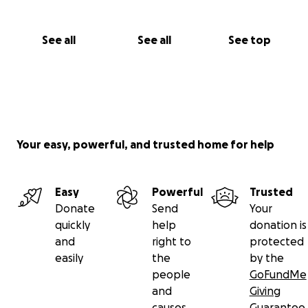
Fiecare donație, oricât de mică, contează enorm.
Chiar dacă nu puteți dona, vă rugăm să distribuiți
această pagină celor care ar putea să o facă.
See all
See all
See top
Din inimă, vă mulțumim pentru sprijin, bunătate și
solidaritate.
Hai să-l aducem pe Mihai acasă.
Your easy, powerful, and trusted home for help
Easy
Powerful
Trusted
Donate
Send
Your
quickly
help
donation is
and
right to
protected
easily
the
by the
people
GoFundMe
and
Giving
causes
Guarantee