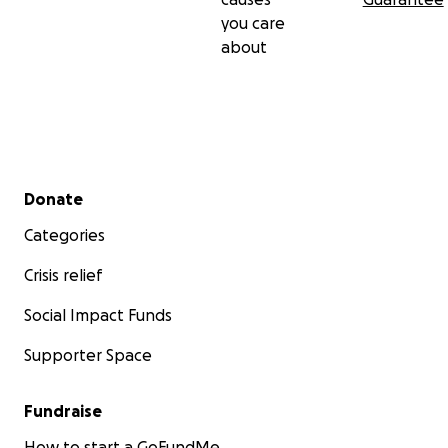
you care
about
Secondary menu
Donate
Categories
Crisis relief
Social Impact Funds
Supporter Space
Fundraise
How to start a GoFundMe