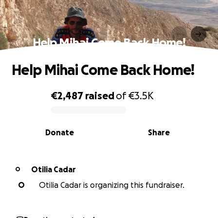
Help Mihai Come Back Home!
Help Mihai Come Back Home!
€2,487
raised
of
€3.5K
0% complete
Donate
Share
Otilia Cadar
O
O
Otilia Cadar is organizing this fundraiser.