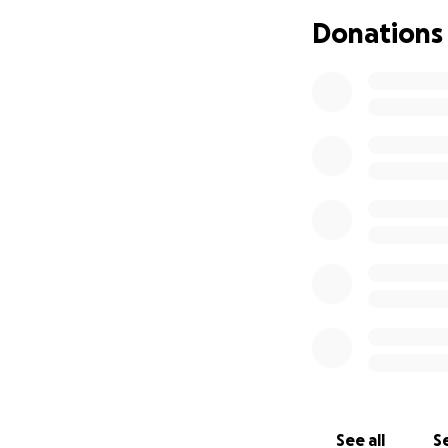
Seit anfang des 
Donations
ich meinen Geschl
Gerichtsbeschlus
bei Nicht-Binären
haben mir die Opt
Aktuelles Gutacht
ist zwar Schwach
Bisher habe ich 
das folgende halb
bekomme werden nu
bleiben, habe ich
weiterzuspenden
Vielen Dank für E
See all
Se