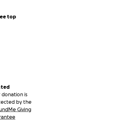
ee top
sted
 donation is
tected by the
undMe Giving
rantee