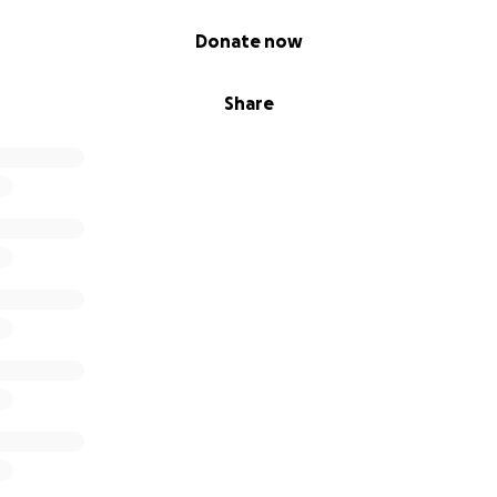
Donate now
Share