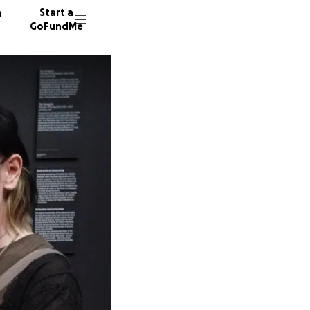
n
Start a
GoFundMe