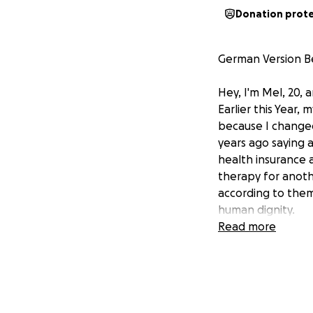
Donation prot
German Version B
Hey, I'm Mel, 20, 
Earlier this Year
because I changed
years ago saying 
health insurance 
therapy for anothe
according to them)
human dignity.
So far, I've been 
Read more
receive will only 
money is left afte
Thank you for you
Hey, ich bin Mel, 