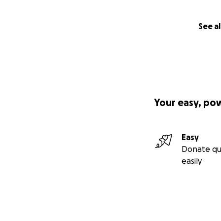
See al
Your easy, po
Easy
Donate qu
easily