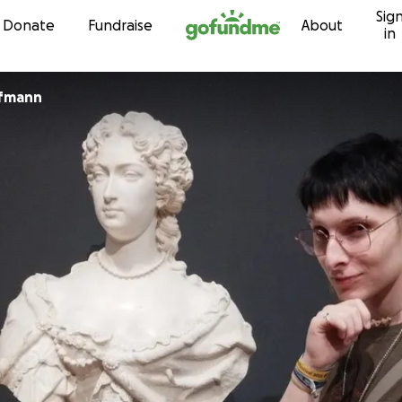
Sig
Skip to content
Donate
Fundraise
About
in
fmann