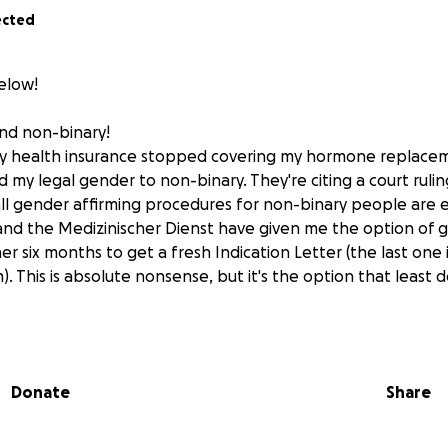
ected
elow!
and non-binary!
, my health insurance stopped covering my hormone replac
 my legal gender to non-binary. They're citing a court ruli
all gender affirming procedures for non-binary people are
and the Medizinischer Dienst have given me the option of 
r six months to get a fresh Indication Letter (the last one 
. This is absolute nonsense, but it's the option that least 
paying for hrt myself, but I can't afford that any longer. The
be used to cover my private prescriptions while I seek public
r that, I plan to donate it to similar causes (LSVD or similar
Donate
Share
r support <3
20 und Nicht-Binär!