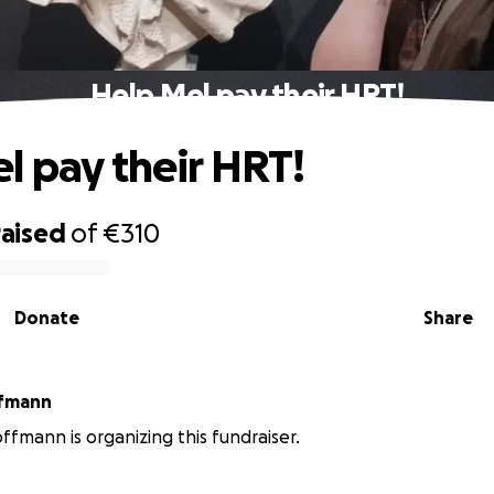
Help Mel pay their HRT!
l pay their HRT!
raised
of
€310
Donate
Share
fmann
fmann is organizing this fundraiser.