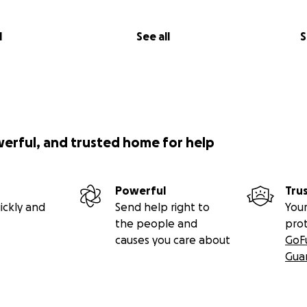
l
See all
S
werful, and trusted home for help
Powerful
Tru
ickly and
Send help right to
Your
the people and
pro
causes you care about
GoF
Gua