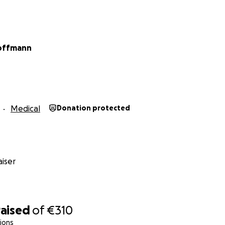
offmann
Medical
Donation protected
iser
raised
of
€310
ions