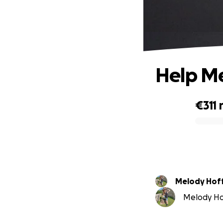
Help Me
€311
0% complete
Melody Hof
Melody Hof