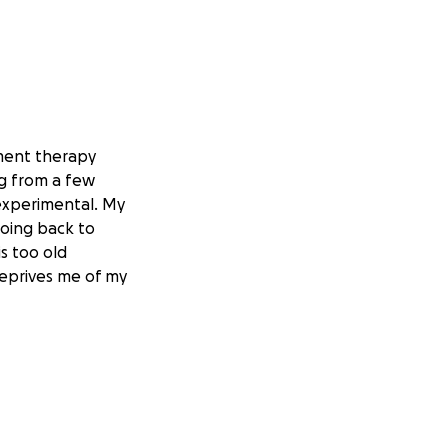
ement therapy
ng from a few
 experimental. My
going back to
is too old
deprives me of my
 donations I
 coverage. If any
 GoFundMes).