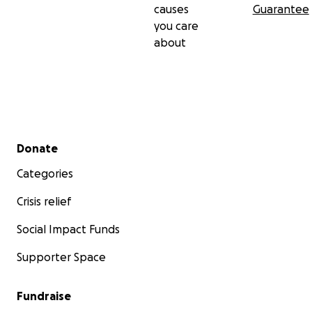
causes
Guarantee
you care
about
Secondary menu
Donate
Categories
Crisis relief
Social Impact Funds
Supporter Space
Fundraise