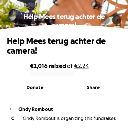
Help Mees terug achter de
camera!
Help Mees terug achter de
camera!
€2,016
raised
of
€2.2K
0% complete
Donate
Share
Cindy Rombout
C
C
Cindy Rombout is organizing this fundraiser.