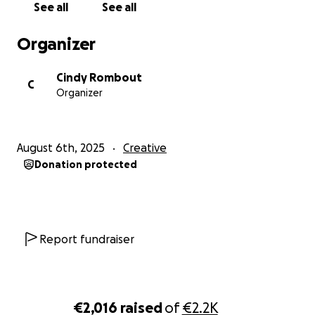
See all
See all
Organizer
Cindy Rombout
C
Organizer
August 6th, 2025
Creative
Donation protected
Report fundraiser
€2,016
raised
of
€2.2K