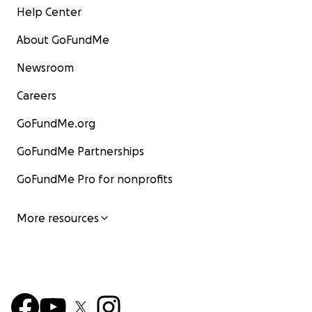
Help Center
About GoFundMe
Newsroom
Careers
GoFundMe.org
GoFundMe Partnerships
GoFundMe Pro for nonprofits
More resources