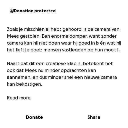
Donation protected
Zoals je misschien al hebt gehoord, is de camera van
Mees gestolen. Een enorme domper, want zonder
camera kan hij niet doen waar hij goed in is én wat hij
het liefste doet: mensen vastleggen op hun mooist.
Naast dat dit een creatieve klap is, betekent het
ook dat Mees nu minder opdrachten kan
aannemen, en dus minder snel een nieuwe camera
kan bekostigen.
Daarom zijn we deze actie gestart: Help Mees aan
Read more
een nieuwe camera.
Elke bijdrage – groot of klein – brengt hem een
Donate
Share
stap dichter bij een nieuwe start. Zodat hij snel weer
met zijn lens op de dansvloer staat en doet waar hij