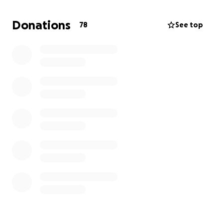
zo van houdt.
Donations
78
See top
Alvast ontzettend bedankt voor je steun!
Liefs Maarten en Cindy