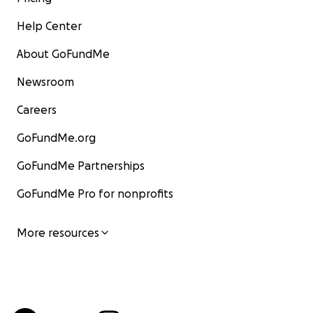
Help Center
About GoFundMe
Newsroom
Careers
GoFundMe.org
GoFundMe Partnerships
GoFundMe Pro for nonprofits
More resources