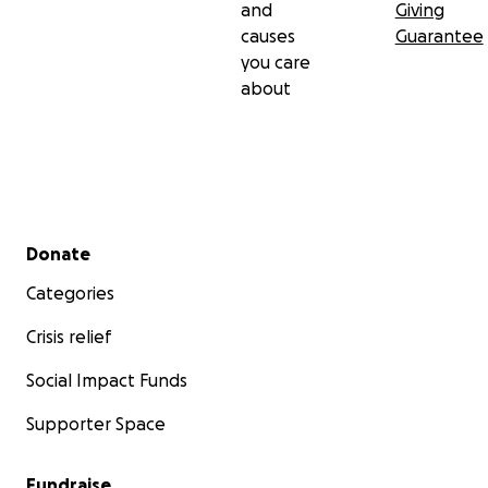
and
Giving
causes
Guarantee
you care
about
Secondary menu
Donate
Categories
Crisis relief
Social Impact Funds
Supporter Space
Fundraise