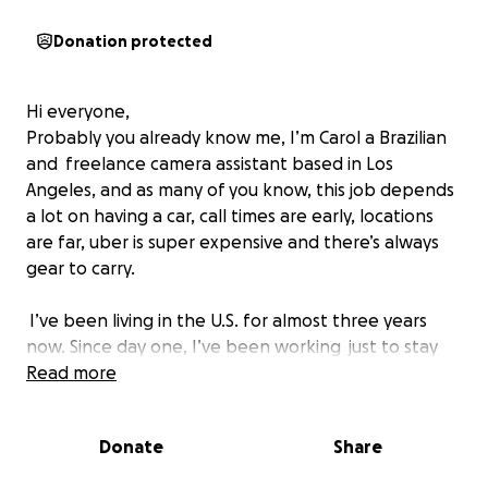
Donation protected
Hi everyone,
Probably you already know me, I’m Carol a Brazilian
and freelance camera assistant based in Los
Angeles, and as many of you know, this job depends
a lot on having a car, call times are early, locations
are far, uber is super expensive and there’s always
gear to carry.
I’ve been living in the U.S. for almost three years
now. Since day one, I’ve been working just to stay
afloat. I’ve always tried to save up for a car, but the
Read more
cost of living here is tough, and I’ve never been able
to get ahead, it’s always been work, bills, survive,
Donate
Share
repeat.