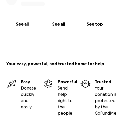
quantia, aqui está meu pix
Pix: ([email redacted] . com)
See all
See all
See top
E se não puder doar, compartilhar já faz toda a
diferença.
Obrigada por ler até aqui e por qualquer forma de
apoio.
Bjos,
Your easy, powerful, and trusted home for help
Carol Colombo
Easy
Powerful
Trusted
Donate
Send
Your
quickly
help
donation is
and
right to
protected
easily
the
by the
people
GoFundMe