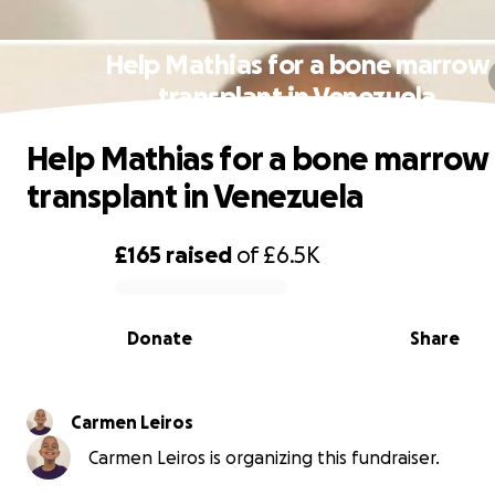
Help Mathias for a bone marrow
transplant in Venezuela
Help Mathias for a bone marrow
transplant in Venezuela
£165
raised
of
£6.5K
0% complete
Donate
Share
Carmen Leiros
Carmen Leiros is organizing this fundraiser.