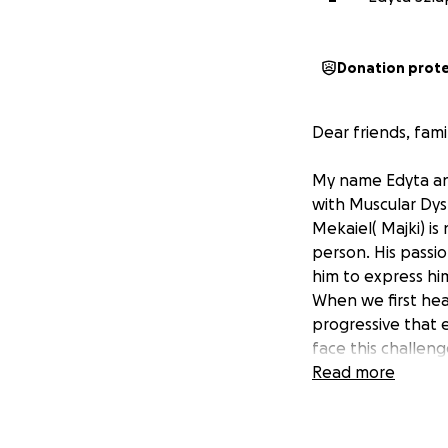
Donation prot
Dear friends, fami
My name Edyta and
with Muscular Dys
Mekaiel( Majki) is
person. His passi
him to express hi
When we first hea
progressive that 
face this challen
inspiring.
Read more
Since the diagnos
mobility aids and
opportunities for 