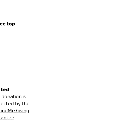
ee top
sted
 donation is
tected by the
undMe Giving
rantee