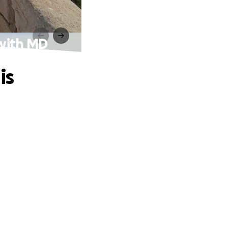
 with MD
is