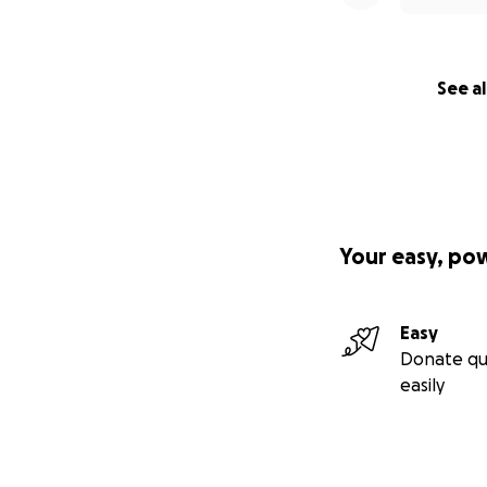
See al
Your easy, po
Easy
Donate qu
easily