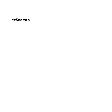
to ask for
y way.
See top
chair or home
rence. From the
pport our journey
 Majkiego, który w
zny i współczujący
by pozwalają mu