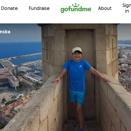
Sig
Skip to content
Donate
Fundraise
About
in
inska