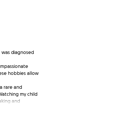
o was diagnosed
 compassionate
hese hobbies allow
a rare and
Watching my child
aking and
physical therapy,
care, comfort and