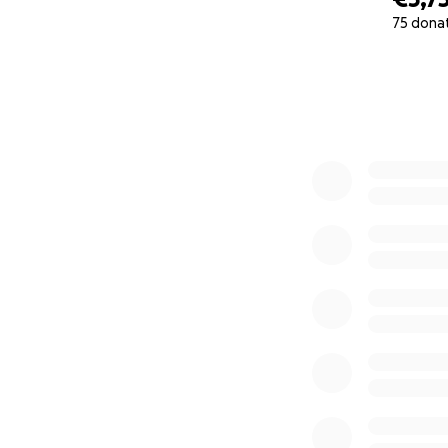
75 dona
-kosztach podróży
0% complete
-a przede wszystk
Żadna darowizna n
ogromne znaczenie
historię i wesprze
Z podziekowaniam
Edyta, Majki i rodz