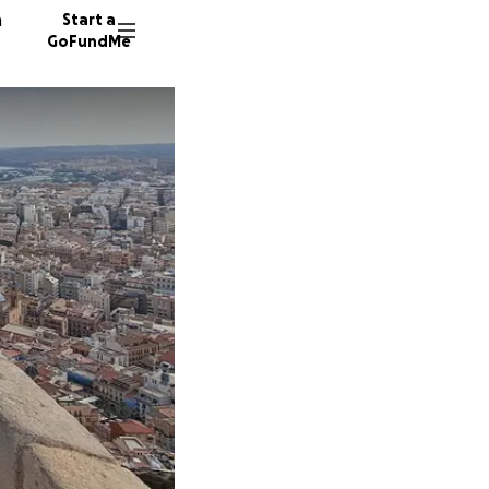
n
Start a
GoFundMe
G
H
75 dono