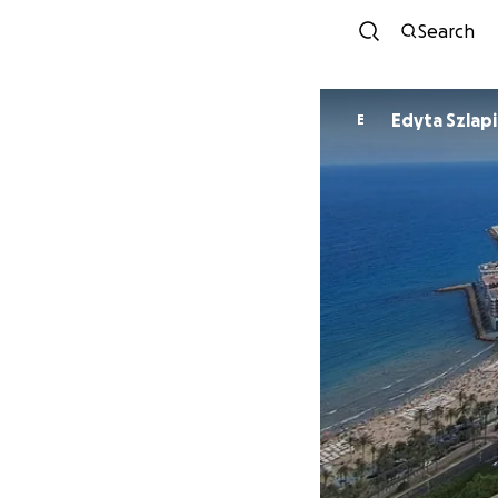
Search
Edyta Szlap
E