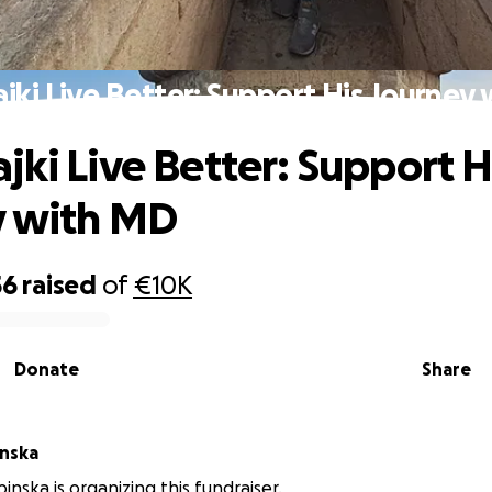
jki Live Better: Support His Journey
jki Live Better: Support H
y with MD
56
raised
of
€10K
Donate
Share
inska
inska is organizing this fundraiser.