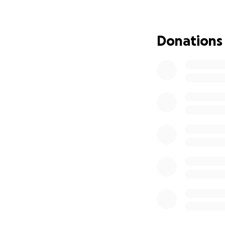
We are starting t
support-whether t
Your generosity wi
Donations
- ongoing medical
modifications)
-travel costs to se
- and most importa
No donations is t
bottom of our hea
Kind regards
Edyta, Majki and f
Nazywam się Edyta
marcu 2024 roku o
Mekaiel (Majki) to
chlopiec. Jego pa
wyrażać siebie w 