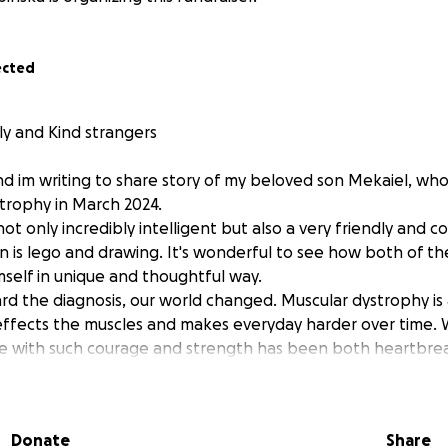
ected
ly and Kind strangers
 im writing to share story of my beloved son Mekaiel, wh
trophy in March 2024.
 not only incredibly intelligent but also a very friendly and
on is lego and drawing. It's wonderful to see how both of t
mself in unique and thoughtful way.
rd the diagnosis, our world changed. Muscular dystrophy is 
effects the muscles and makes everyday harder over time. 
ge with such courage and strength has been both heartbre
is we had to adjust to new routines, medical appointments, 
 emotional support We're working hard to provide the best 
Donate
Share
Majki do it alone.