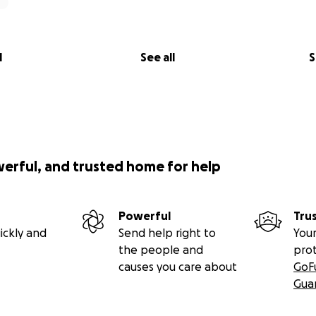
l
See all
S
werful, and trusted home for help
Powerful
Tru
ickly and
Send help right to
Your
the people and
pro
causes you care about
GoF
Gua