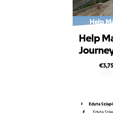
Help Ma
Help Ma
Journe
€3,7
0% complete
Edyta Szlap
E
E
Edyta Szlap