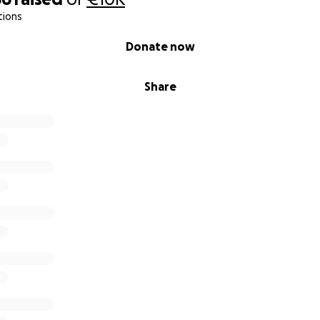
tions
 do specjalistów,
Donate now
im, w zapewnieniu Majkiemu jak najlepszej jakości życia.
Share
ie jest za mała, a nawet samo podzielenie się tym przesła
. Z całego serca dziękujemy, że poświęciliście czas, aby pr
ć naszą drogę.
i,
ina