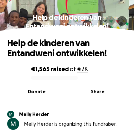
Help de kinderen van
Entandweni ontwikkelen!
Help de kinderen van
Entandweni ontwikkelen!
€1,565
raised
of
€2K
0% complete
Donate
Share
Meily Herder
Meily Herder is organizing this fundraiser.