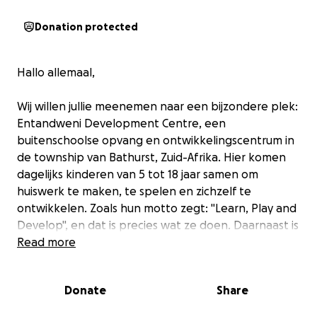
Donation protected
Hallo allemaal,
Wij willen jullie meenemen naar een bijzondere plek:
Entandweni Development Centre, een
buitenschoolse opvang en ontwikkelingscentrum in
de township van Bathurst, Zuid-Afrika. Hier komen
dagelijks kinderen van 5 tot 18 jaar samen om
huiswerk te maken, te spelen en zichzelf te
ontwikkelen. Zoals hun motto zegt: "Learn, Play and
Develop", en dat is precies wat ze doen. Daarnaast is
Entandweni voor veel kinderen een tweede thuis
Read more
waar ze zich veilig en gezien voelen. Dit is ook de
plek waar de kinderen hun laatste maaltijd van de
Donate
Share
dag krijgen als Entandweni daar de middelen voor
heeft.