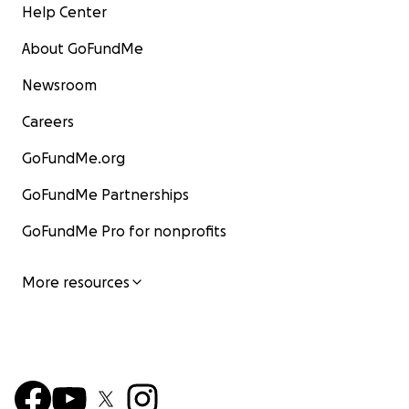
Help Center
About GoFundMe
Newsroom
Careers
GoFundMe.org
GoFundMe Partnerships
GoFundMe Pro for nonprofits
More resources