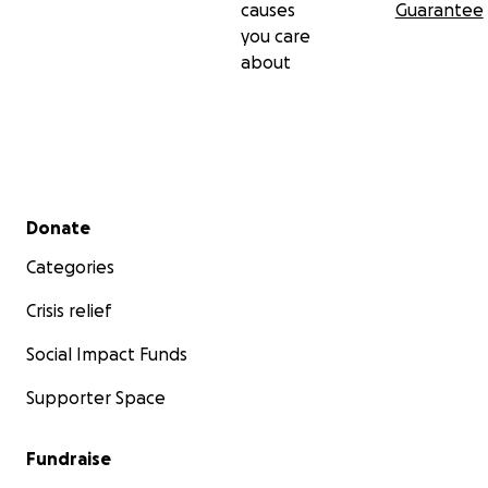
causes
Guarantee
you care
about
Secondary menu
Donate
Categories
Crisis relief
Social Impact Funds
Supporter Space
Fundraise