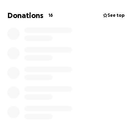
Voetbal meer is dan sport — het is weg naar groei,
Donations
16
See top
verandering en nieuwe kansen.
Wat we doen
Met jouw steun zorgen we ervoor dat kinderen
kunnen meedoen.
Wij bieden financiële hulp voor:
• Inschrijfgelden voor clubs, competities of bonden
• Reiskosten en verblijf bij selecties, wedstrijden of
toernooien
• Aanschaf van essentiële voetbaluitrusting (zoals
schoenen, tenues, scheenbeschermers, ballen)
• Voeding op de dag van een training/wedstrijd
• Professionele coaching en trainingsprogramma’s
Onze stichting (in oprichting)
We zijn op dit moment bezig met de officiële
registratie van onze non-profit organisatie (Cape