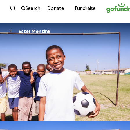
Skip to content
Search
Donate
Fundraise
Ester Mentink
E