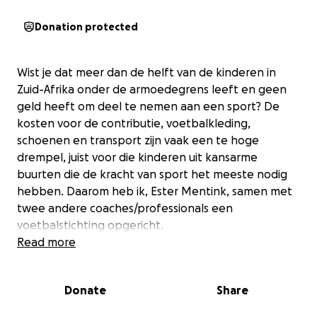
Donation protected
Wist je dat meer dan de helft van de kinderen in
Zuid-Afrika onder de armoedegrens leeft en geen
geld heeft om deel te nemen aan een sport? De
kosten voor de contributie, voetbalkleding,
schoenen en transport zijn vaak een te hoge
drempel, juist voor die kinderen uit kansarme
buurten die de kracht van sport het meeste nodig
hebben. Daarom heb ik, Ester Mentink, samen met
twee andere coaches/professionals een
voetbalstichting opgericht.
Read more
Onze missie
Wij helpen jongeren uit kansarme buurten in Zuid-
Donate
Share
Afrika om te groeien en bloeien – op het veld én in
het leven.