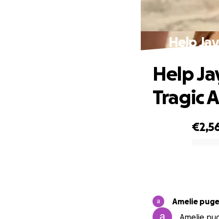
Help Jay
Help Ja
Tragic 
€2,5
0% complete
Amelie pu
Amelie pug