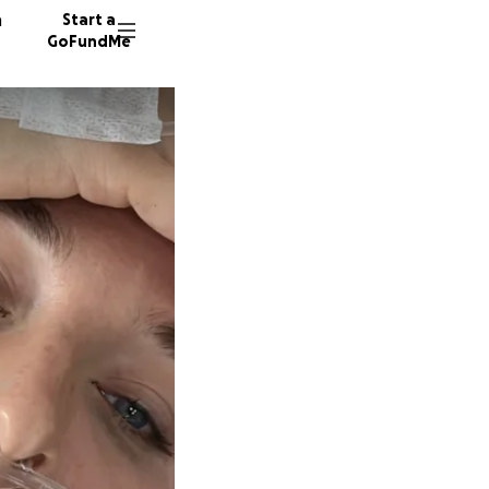
n
Start a
GoFundMe