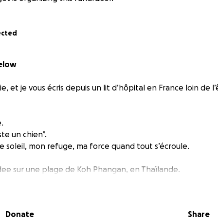
ected
below
, et je vous écris depuis un lit d’hôpital en France loin de l’
.
ste un chien”.
e soleil, mon refuge, ma force quand tout s’écroule.
ydee sur une plage de Koh Phangan, en Thaïlande.
maigre, seul, mais incroyablement doux et confiant.
se sont croisés, j’ai su.
urri, soigné. Je lui ai offert un foyer.
Donate
Share
t sa tendresse, sa fidélité, sa joie simple.