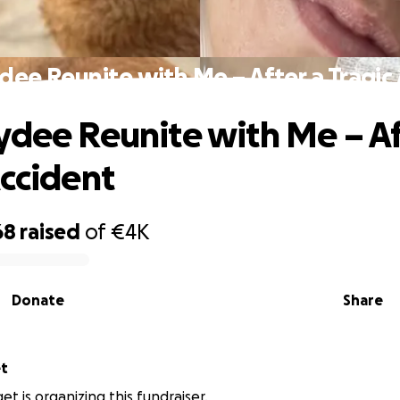
dee Reunite with Me – After a Tragic
ydee Reunite with Me – Af
Accident
68
raised
of
€4K
Donate
Share
get
et is organizing this fundraiser.