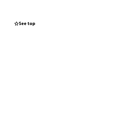
lors que j’étais
See top
t derrière moi.
ait pas le cas.
e que prévu :
ue réel
e travailler, ni