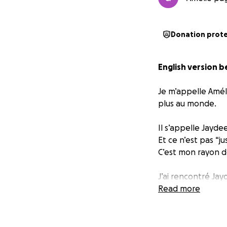
Donation prot
English version 
Je m’appelle Amélie
plus au monde.
Il s’appelle Jaydee
Et ce n’est pas “ju
C’est mon rayon d
J’ai rencontré Ja
Il était errant — 
Read more
Quand nos regards 
Je l’ai recueilli, no
Et lui, il m’a offer