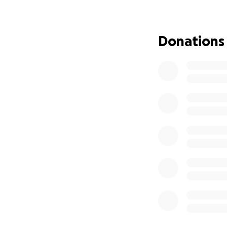
Il m’a suivie parto
Mais il y a quelque
Donations
passagère avec 
Une moto nous a p
Ma jambe a été bri
J’ai subi une opér
Mais deux mois pl
Malgré les médecin
Alors j’ai pris un 
Et j’ai eu raison.
Dès mon arrivée, l
infection profonde
d’amputation ou 
Je suis aujourd’hu
de m’occuper de