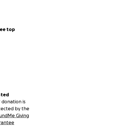
ay from the little
ee top
verything else
sted
 donation is
tected by the
undMe Giving
rantee