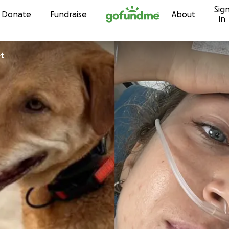
Sig
Skip to content
Donate
Fundraise
About
in
get