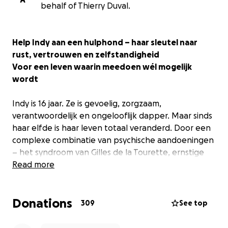
behalf of Thierry Duval.
Help Indy aan een hulphond – haar sleutel naar
rust, vertrouwen en zelfstandigheid
Voor een leven waarin meedoen wél mogelijk
wordt
Indy is 16 jaar. Ze is gevoelig, zorgzaam,
verantwoordelijk en ongelooflijk dapper. Maar sinds
haar elfde is haar leven totaal veranderd. Door een
complexe combinatie van psychische aandoeningen
– het syndroom van Gilles de la Tourette, ernstige
dwangstoornis (OCD) en autisme – werd het thuis
Read more
onhoudbaar. Haar tics, overprikkeling en
dwanggedachten namen zulke vormen aan dat ze
Donations
opgenomen moest worden. Sindsdien woont Indy
309
See top
niet meer thuis.
Hoewel ze het beste wil maken van haar situatie, is