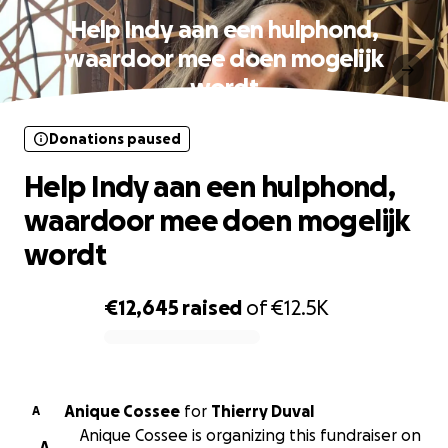
Help Indy aan een hulphond,
waardoor mee doen mogelijk
wordt
Donations paused
Help Indy aan een hulphond,
waardoor mee doen mogelijk
wordt
€12,645
raised
of
€12.5K
0% complete
Anique Cossee
for
Thierry Duval
A
Anique Cossee is organizing this fundraiser on
A