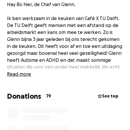
Hay Bo hier, de Chef van Glenn.
Ik ben werkzaam in de keuken van Café X TU Delft.
De TU Delft geeft mensen met een afstand op de
arbeidsmarkt een kans om mee te werken. Zo is
Glenn bijna 3 jaar geleden bij ons terecht gekomen
in de keuken. Dit heeft voor af en toe een uitdaging
gezorgd maar bovenal heel veel gezelligheid! Glenn
heeft Autisme en ADHD en dat maakt sommige
situaties die voor een ander heel makkelijk zijn echt
een stuk ingewikkelder.
Read more
De situatie die ik nu wil schetsen is ook gelijk waar
Donations
mijn hulpvraag zit.
79
See top
Glenn was op zijn prachtige fiets in Delft en wilde
met zijn wegwerp camera zijn laatste foto schieten
van een vriend. Helaas is op nog geen 3 meter bij
hem vandaan de elektrische fiets gepikt.