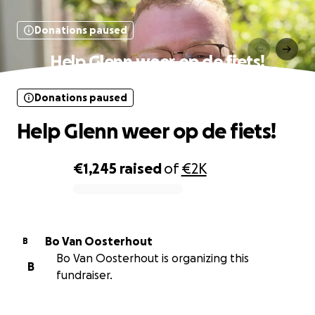
Donations paused
Help Glenn weer op de fiets!
Donations paused
Help Glenn weer op de fiets!
€1,245
raised
of
€2K
0% complete
Bo Van Oosterhout
B
Bo Van Oosterhout is organizing this
B
fundraiser.