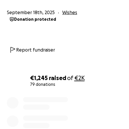
Liefs Bo
September 18th, 2025
Wishes
Donation protected
Report fundraiser
€1,245
raised
of
€2K
79 donations
0% complete