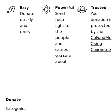
Easy
Powerful
Trusted
Donate
Send
Your
quickly
help
donation is
and
right to
protected
easily
the
by the
people
GoFundMe
and
Giving
causes
Guarantee
you care
about
Secondary menu
Donate
Categories