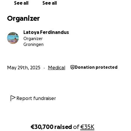
See all
See all
* Deelname aan de behandeling in Spanje mogelijk ma
Organizer
* De hoge kosten voor reizen en verblijf helpen dragen
* Gioia en haar gezin mooie, liefdevolle herinneringen 
Latoya Ferdinandus
Organizer
Groningen
May 29th, 2025
Medical
Donation protected
Report fundraiser
€30,700
raised
of
€35K