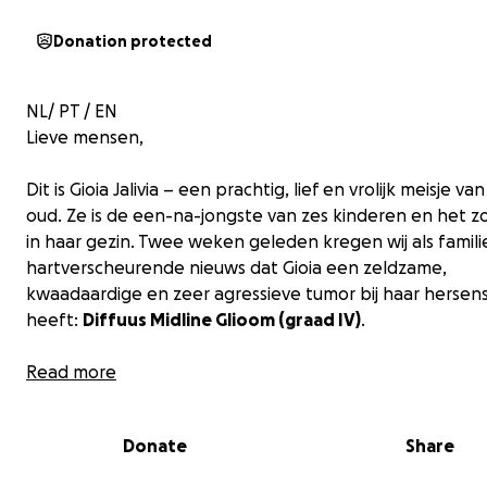
Donation protected
NL/ PT / EN
Lieve mensen,
Dit is Gioia Jalivia – een prachtig, lief en vrolijk meisje van
oud. Ze is de een-na-jongste van zes kinderen en het z
in haar gezin. Twee weken geleden kregen wij als famili
hartverscheurende nieuws dat Gioia een zeldzame,
kwaadaardige en zeer agressieve tumor bij haar hersen
heeft:
Diffuus Midline Glioom (graad IV)
.
De artsen in Nederland hebben aangegeven dat er ge
Read more
genezende behandeling mogelijk is. Alleen een korte be
kan de groei tijdelijk afremmen. De prognose die haar 
Donate
Share
kregen, is dat Gioia nog ongeveer 9 maanden te leven 