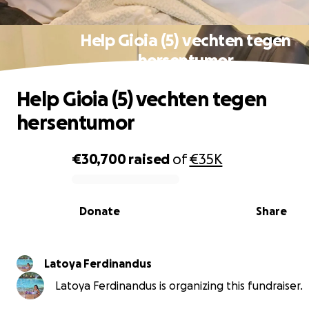
Help Gioia (5) vechten tegen
hersentumor
Help Gioia (5) vechten tegen
hersentumor
€30,700
raised
of
€35K
0% complete
Donate
Share
Latoya Ferdinandus
Latoya Ferdinandus is organizing this fundraiser.