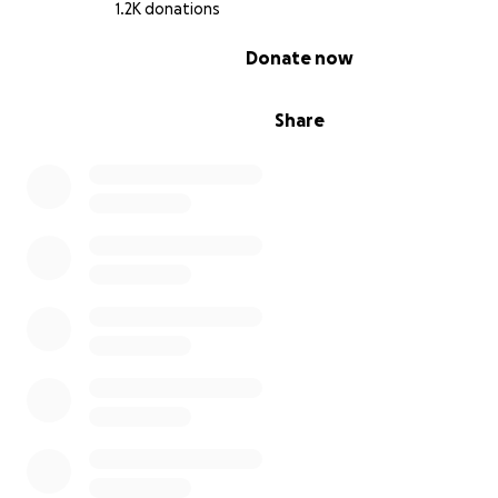
1.2K donations
0% complete
Donate now
Elke bijdrage, hoe klein ook, helpt.
Help jij mee om Gioia de kans op meer tijd en liefdevolle
Share
momenten te geven?
Namens de hele familie: dank je wel.
Voor je donatie, voor het delen, voor je liefde.
De organisator van deze actie, Latoya Ferdinandus, fung
tussenpersoon met als enige doel het geld veilig en doe
over te dragen aan de familie van Gioia.
Zie nieuwe updates onderin!
——————————————————
Portuguese Translation