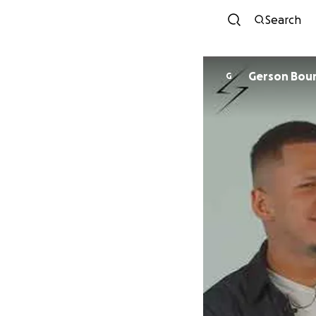
Search
Gerson Bou
G