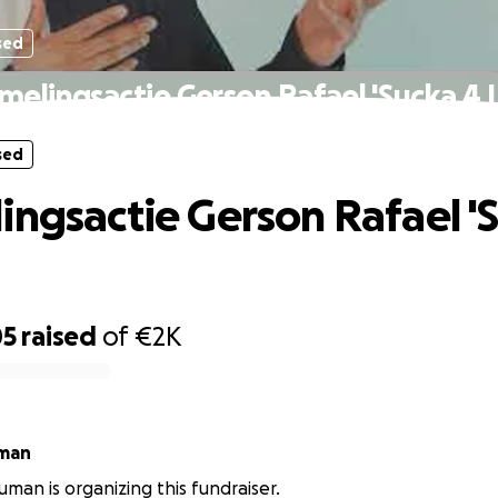
sed
melingsactie Gerson Rafael 'Sucka 4 
sed
ingsactie Gerson Rafael '
05
raised
of
€2K
man
man is organizing this fundraiser.