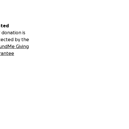
sted
 donation is
tected by the
undMe Giving
rantee