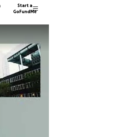
n
Start a
GoFundMe
K
D
M
36 dono