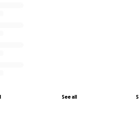
l
See all
S