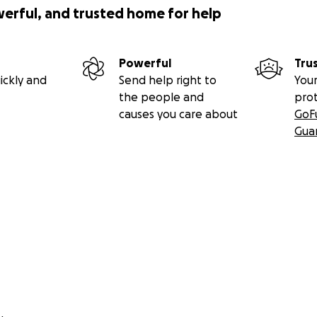
werful, and trusted home for help
Powerful
Tru
ickly and
Send help right to
Your
the people and
pro
causes you care about
GoF
Gua