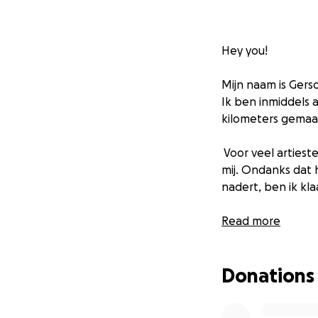
Hey you!
Mijn naam is Gers
Ik ben inmiddels 
kilometers gemaa
Voor veel artiest
mij. Ondanks dat
nadert, ben ik kl
Videoclip 'Sucka 
Read more
Mijn eerstvolgende
deze track verdie
Donations
.Paak, Justin Tim
nieuw nummer is n