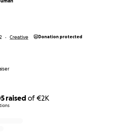
ouman
2
Creative
Donation protected
iser
05
raised
of
€2K
tions