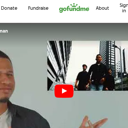
Sig
Skip to content
Donate
Fundraise
About
in
man