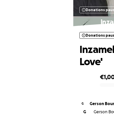
Donations pau
Inza
Donations pau
Inzamel
Love'
€1,0
0% complete
Gerson Bou
G
G
Gerson Bou