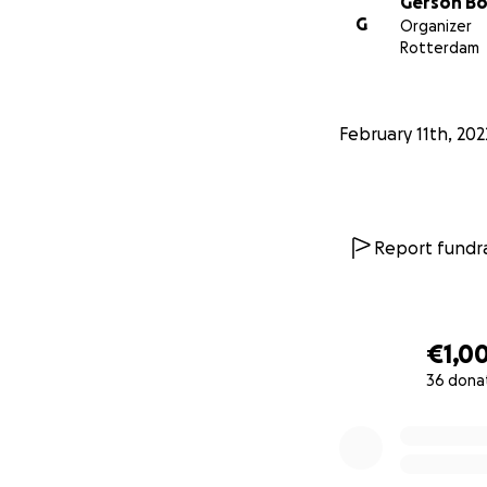
Gerson B
G
Organizer
Rotterdam
February 11th, 202
Report fundra
€1,0
36 dona
0% complete