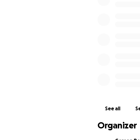
Wat heb ik voor o
- Een toffe chor
- Professioneel 
- Een uniek uitstr
- Top-notch visag
- Heel veel good v
Kortom:
Alle pote
Hier heb ik jouw h
project enorm he
Helpen op een a
Mocht je op een a
[email redacted].
See all
Se
Veel liefde en hope
Organizer
PS: In verband m
aan donateurs.