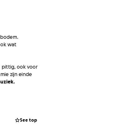
e bodem.
ook wat
pittig, ook voor
ie zijn einde
uziek.
erin dat de wereld
vleugje Anderson
n! Alleen een
See top