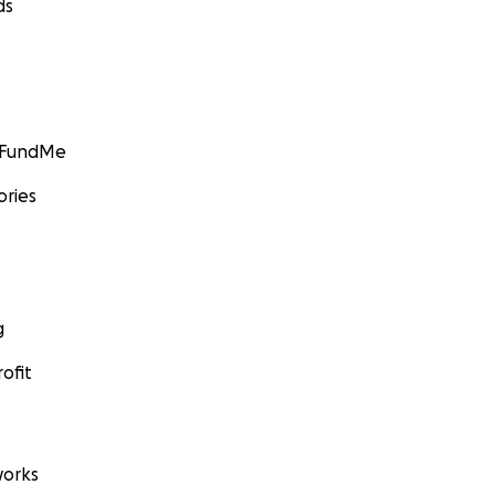
ds
GoFundMe
ories
g
ofit
orks