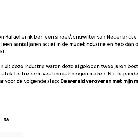
on Rafael en ik ben een singer/songwriter van Nederlands
al een aantal jaren actief in de muziekindustrie en heb dan 
kt.
en uit deze industrie waren deze afgelopen twee jaren best 
 heb ik toch enorm veel muziek mogen maken. Nu de pandem
aar voor de volgende stap:
De wereld veroveren met mijn m
4 Love'
 project 'Sucka 4 Love' ligt inmiddels al klaar en ik geloof 
nt. Deze track doet je denken aan Gerson Rafael met een 
berlake en meer. Een track waar ik heel enthousiast over be
36
iets zonder een toffe clip.