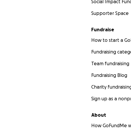
Social Impact Fun
Supporter Space
Fundraise
How to start a 
Fundraising categ
Team fundraising
Fundraising Blog
Charity fundraisin
Sign up as a nonpr
About
How GoFundMe w