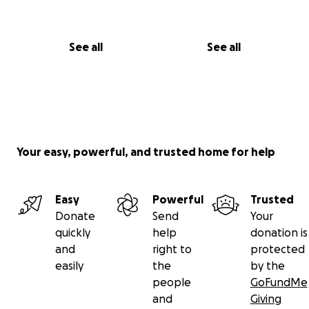
See all
See all
Your easy, powerful, and trusted home for help
Easy
Powerful
Trusted
Donate
Send
Your
quickly
help
donation is
and
right to
protected
easily
the
by the
people
GoFundMe
and
Giving