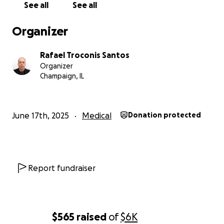
See all
See all
Organizer
Rafael Troconis Santos
Organizer
Champaign, IL
June 17th, 2025
Medical
Donation protected
Report fundraiser
$565
raised
of
$6K