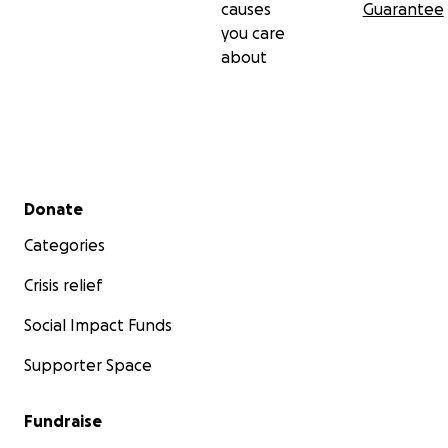
causes
Guarantee
you care
about
Secondary menu
Donate
Categories
Crisis relief
Social Impact Funds
Supporter Space
Fundraise