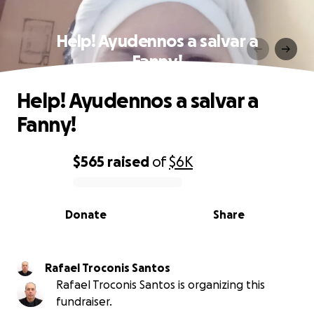
Help! Ayudennos a salvar a
Fanny!
Help! Ayudennos a salvar a
Fanny!
$565
raised
of
$6K
0% complete
Donate
Share
Rafael Troconis Santos
Rafael Troconis Santos is organizing this
fundraiser.