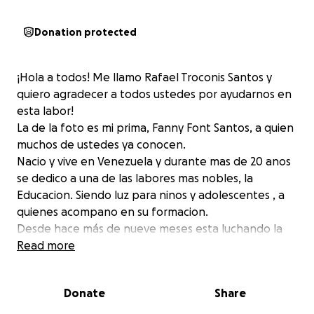
Donation protected
¡Hola a todos! Me llamo Rafael Troconis Santos y
quiero agradecer a todos ustedes por ayudarnos en
esta labor!
La de la foto es mi prima, Fanny Font Santos, a quien
muchos de ustedes ya conocen.
Nacio y vive en Venezuela y durante mas de 20 anos
se dedico a una de las labores mas nobles, la
Educacion. Siendo luz para ninos y adolescentes , a
quienes acompano en su formacion.
Desde hace más de nueve meses esta luchando la
batalla mas dura de su vida, padece de Leucemia
Read more
Mieloide Aguda, una terrible enfermedad.
Al vivir en Venezuela, un país con una situación
Donate
Share
política y económica difícil, donde el tratamiento
que ella necesita para sobrevivir se ha convertido en