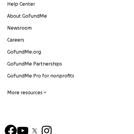
Help Center
About GoFundMe
Newsroom
Careers
GoFundMe.org
GoFundMe Partnerships
GoFundMe Pro for nonprofits
More resources