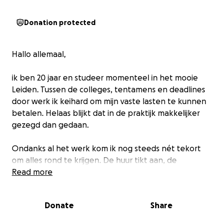
Donation protected
Hallo allemaal,
ik ben 20 jaar en studeer momenteel in het mooie
Leiden. Tussen de colleges, tentamens en deadlines
door werk ik keihard om mijn vaste lasten te kunnen
betalen. Helaas blijkt dat in de praktijk makkelijker
gezegd dan gedaan.
Ondanks al het werk kom ik nog steeds nét tekort
om alles rond te krijgen. De huur tikt aan, de
boodschappen worden duurder en laat ik maar niet
Read more
beginnen over het leven in een studentenhuis (denk
aan lekkende kranen, koude douches en
Donate
Share
mysterieuze koelkastgeuren).