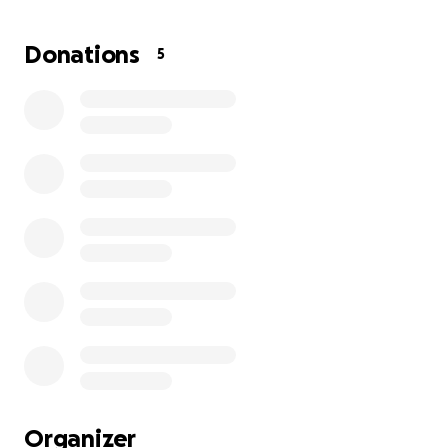
Ik doe echt mijn best — ik werk, ik studeer, ik houd
mijn hoofd erbij. Maar zelfs met alles wat ik doe,
Donations
5
blijft het elke maand spannend. Daarom doe ik een
beroep op jullie goede harten. Iedere bijdrage, hoe
klein ook, helpt me enorm om mijn hoofd boven
water te houden.
En ja… natuurlijk is het niet alleen maar kommer en
kwel. Ik hou ook van gezelligheid. Een avondje met
vrienden, even lachen, even ademhalen. Want zelfs
in moeilijke tijden verdient een mens een beetje
lucht.
Dus: voel jij je geroepen om een hardwerkende
student een zetje in de rug te geven? Dan ben ik je
eeuwig dankbaar. Echt. ❤️
Dankjewel dat je dit leest!
Organizer