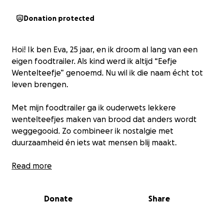
Donation protected
Hoi! Ik ben Eva, 25 jaar, en ik droom al lang van een
eigen foodtrailer. Als kind werd ik altijd “Eefje
Wentelteefje” genoemd. Nu wil ik die naam écht tot
leven brengen.
Met mijn foodtrailer ga ik ouderwets lekkere
wentelteefjes maken van brood dat anders wordt
weggegooid. Zo combineer ik nostalgie met
duurzaamheid én iets wat mensen blij maakt.
Het concept staat, de recepten zijn getest, en ik sta
Read more
te popelen om te beginnen. Ik heb alleen nog een
foodtrailer nodig en daar kan ik jouw hulp goed bij
Donate
Share
gebruiken.