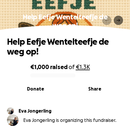
Help Eefje Wentelteefje de
weg op!
Help Eefje Wentelteefje de
weg op!
€1,000
raised
of
€1.3K
0% complete
Donate
Share
Eva Jongerling
Eva Jongerling is organizing this fundraiser.